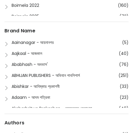
Boimela 2022
(160)
Boimela 2025
(72)
Boimela 2026
(48)
Brand Name
Buddhism
(2)
Aainanagar - আয়নানগর
(5)
Children
(50)
Aajkaal - আজকাল
(40)
Children's & Young Adult
(176)
Ababhash - অবভাস'
(76)
Classic
(20)
ABHIJAN PUBLISHERS - অভিযান পাবলিশার্স
(251)
Collections
(670)
Abishkar - আবিষ্কার প্রকাশনী
(33)
Comics
(8)
Adaam - আদম পত্রিকা
(23)
Detective
(4)
Aksharbritwa Prakashan - অক্ষরবৃত্ত প্রকাশনা
(40)
Devotional
(1)
Ampatajampata - আমপাতা জামপাতা
(11)
Authors
Dictionary
(8)
Anik- অনীক
(5)