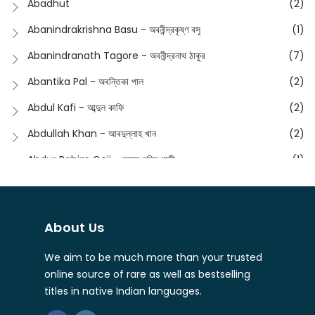
Abadhut
(2)
English
(133)
Anusha - অনুষা
(17)
Abanindrakrishna Basu - অবনীন্দ্রকৃষ্ণ বসু
(1)
Essay
(241)
Anushongik - আনুষঙ্গিক
(11)
Abanindranath Tagore - অবনীন্দ্রনাথ ঠাকুর
(7)
Featured Products
(22)
Anustup - অনুষ্টুপ প্রকাশনী
(88)
Abantika Pal - অবন্তিকা পাল
(2)
Fiction
(1421)
Apanpath - আপন পাঠ
(3)
Abdul Kafi - আব্দুল কাফি
(2)
Freedom Sale -2023
(19)
Aronno Publishers - অরণ্য পাবলিশার্স
(1)
Abdullah Khan - আবদুল্লাহ খান
(2)
Freedom Sale -2024
(15)
Ashadeep - আশাদীপ
(44)
Abdur Rahim Gaji - আব্দুর রহিম গাজী
(1)
General
(11)
Bahuswar Prokashoni - বহুস্বর প্রকাশনী
(51)
Abdush Shakur - আব্দুশ শাকুর
(1)
Intellectual History
(2)
Bandhabnagar | বান্ধবনগর
(6)
Abhas Roy Chowdhury - আভাস রায়চৌধুরি
(1)
Interview
(5)
About Us
Bangiya Sahitya Samsad
(61)
Abhibrata Chakraborty - অভিব্রত চক্রবর্তী
(1)
Ishwar Chandra Vidyasagar
(4)
Banishilpa - বাণীশিল্প
(28)
We aim to be much more than your trusted
Abhijit Chakrabarti - অভিজিৎ চক্রবর্তী
(2)
Journal
(6)
online source of rare as well as bestselling
Beyond Horizon Publication
(17)
Abhijit Chakrabarty
(1)
titles in native Indian languages.
Journalism
(5)
Bhalo Boi - ভালো বই
(4)