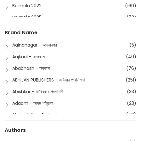
Boimela 2022
(160)
Boimela 2025
(72)
Boimela 2026
(48)
Brand Name
Buddhism
(2)
Aainanagar - আয়নানগর
(5)
Children
(50)
Aajkaal - আজকাল
(40)
Children's & Young Adult
(176)
Ababhash - অবভাস'
(76)
Classic
(20)
ABHIJAN PUBLISHERS - অভিযান পাবলিশার্স
(251)
Collections
(670)
Abishkar - আবিষ্কার প্রকাশনী
(33)
Comics
(8)
Adaam - আদম পত্রিকা
(23)
Detective
(4)
Aksharbritwa Prakashan - অক্ষরবৃত্ত প্রকাশনা
(40)
Devotional
(1)
Ampatajampata - আমপাতা জামপাতা
(11)
Authors
Dictionary
(8)
Anik- অনীক
(5)