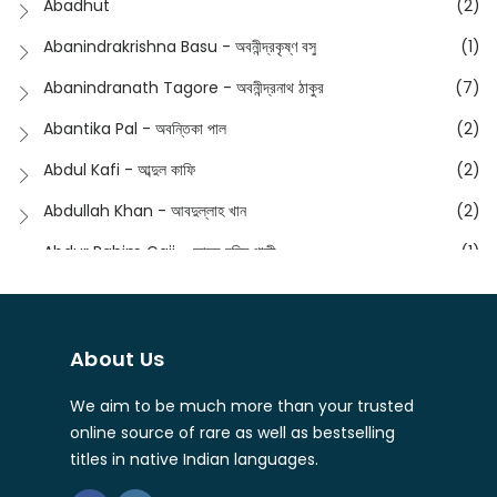
Abadhut
(2)
English
(133)
Anusha - অনুষা
(17)
Abanindrakrishna Basu - অবনীন্দ্রকৃষ্ণ বসু
(1)
Essay
(241)
Anushongik - আনুষঙ্গিক
(11)
Abanindranath Tagore - অবনীন্দ্রনাথ ঠাকুর
(7)
Featured Products
(22)
Anustup - অনুষ্টুপ প্রকাশনী
(88)
Abantika Pal - অবন্তিকা পাল
(2)
Fiction
(1421)
Apanpath - আপন পাঠ
(3)
Abdul Kafi - আব্দুল কাফি
(2)
Freedom Sale -2023
(19)
Aronno Publishers - অরণ্য পাবলিশার্স
(1)
Abdullah Khan - আবদুল্লাহ খান
(2)
Freedom Sale -2024
(15)
Ashadeep - আশাদীপ
(44)
Abdur Rahim Gaji - আব্দুর রহিম গাজী
(1)
General
(11)
Bahuswar Prokashoni - বহুস্বর প্রকাশনী
(51)
Abdush Shakur - আব্দুশ শাকুর
(1)
Intellectual History
(2)
Bandhabnagar | বান্ধবনগর
(6)
Abhas Roy Chowdhury - আভাস রায়চৌধুরি
(1)
Interview
(5)
About Us
Bangiya Sahitya Samsad
(61)
Abhibrata Chakraborty - অভিব্রত চক্রবর্তী
(1)
Ishwar Chandra Vidyasagar
(4)
Banishilpa - বাণীশিল্প
(28)
We aim to be much more than your trusted
Abhijit Chakrabarti - অভিজিৎ চক্রবর্তী
(2)
Journal
(6)
online source of rare as well as bestselling
Beyond Horizon Publication
(17)
Abhijit Chakrabarty
(1)
titles in native Indian languages.
Journalism
(5)
Bhalo Boi - ভালো বই
(4)