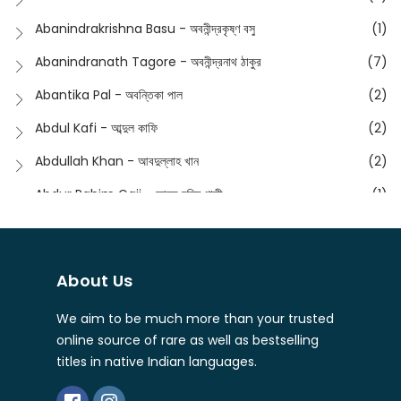
English
(133)
Anusha - অনুষা
(17)
Abanindrakrishna Basu - অবনীন্দ্রকৃষ্ণ বসু
(1)
Essay
(241)
Anushongik - আনুষঙ্গিক
(11)
Abanindranath Tagore - অবনীন্দ্রনাথ ঠাকুর
(7)
Featured Products
(22)
Anustup - অনুষ্টুপ প্রকাশনী
(88)
Abantika Pal - অবন্তিকা পাল
(2)
Fiction
(1421)
Apanpath - আপন পাঠ
(3)
Abdul Kafi - আব্দুল কাফি
(2)
Freedom Sale -2023
(19)
Aronno Publishers - অরণ্য পাবলিশার্স
(1)
Abdullah Khan - আবদুল্লাহ খান
(2)
Freedom Sale -2024
(15)
Ashadeep - আশাদীপ
(44)
Abdur Rahim Gaji - আব্দুর রহিম গাজী
(1)
General
(11)
Bahuswar Prokashoni - বহুস্বর প্রকাশনী
(51)
Abdush Shakur - আব্দুশ শাকুর
(1)
Intellectual History
(2)
Bandhabnagar | বান্ধবনগর
(6)
Abhas Roy Chowdhury - আভাস রায়চৌধুরি
(1)
Interview
(5)
About Us
Bangiya Sahitya Samsad
(61)
Abhibrata Chakraborty - অভিব্রত চক্রবর্তী
(1)
Ishwar Chandra Vidyasagar
(4)
Banishilpa - বাণীশিল্প
(28)
We aim to be much more than your trusted
Abhijit Chakrabarti - অভিজিৎ চক্রবর্তী
(2)
Journal
(6)
online source of rare as well as bestselling
Beyond Horizon Publication
(17)
Abhijit Chakrabarty
(1)
titles in native Indian languages.
Journalism
(5)
Bhalo Boi - ভালো বই
(4)
Abhijit Chakraborty - অভিজিৎ চক্রবর্তী
(3)