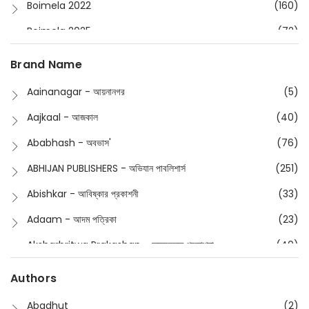
Boimela 2022
(160)
Boimela 2025
(72)
Boimela 2026
(48)
Brand Name
Buddhism
(2)
Aainanagar - আয়নানগর
(5)
Children
(50)
Aajkaal - আজকাল
(40)
Children's & Young Adult
(176)
Ababhash - অবভাস'
(76)
Classic
(20)
ABHIJAN PUBLISHERS - অভিযান পাবলিশার্স
(251)
Collections
(670)
Abishkar - আবিষ্কার প্রকাশনী
(33)
Comics
(8)
Adaam - আদম পত্রিকা
(23)
Detective
(4)
Aksharbritwa Prakashan - অক্ষরবৃত্ত প্রকাশনা
(40)
Devotional
(1)
Ampatajampata - আমপাতা জামপাতা
(11)
Authors
Dictionary
(8)
Anik- অনীক
(5)
Abadhut
(2)