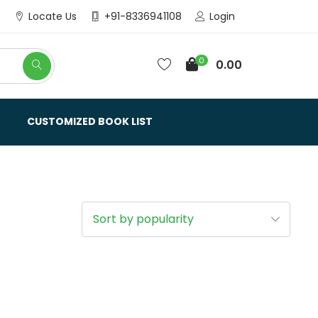
Login
Locate Us
+91-8336941108
0
0.00
CUSTOMIZED BOOK LIST