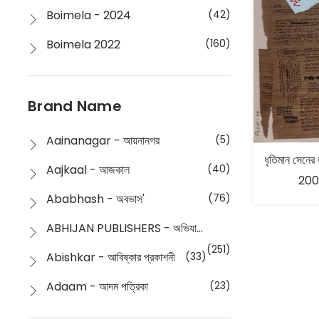
Boimela - 2024
(42)
Boimela 2022
(160)
Boimela 2025
(72)
Boimela 2026
(48)
Brand Name
Buddhism
(2)
Aainanagar - আয়নানগর
(5)
Children
(50)
Aajkaal - আজকাল
(40)
200
Children's & Young Adult
(176)
Ababhash - অবভাস'
(76)
Classic
(20)
ABHIJAN PUBLISHERS - অভিযান পাবলিশার্স
Collections
(670)
(251)
Abishkar - আবিষ্কার প্রকাশনী
(33)
Comics
(8)
Adaam - আদম পত্রিকা
(23)
Detective
(4)
Aksharbritwa Prakashan - অক্ষরবৃত্ত প্রকাশনা
(40)