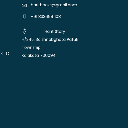
haritbooks@gmail.com
+91 8336941108
Harit Story
H/345, Baishnabghata Patuli
Township
 list
Kolakata 700094