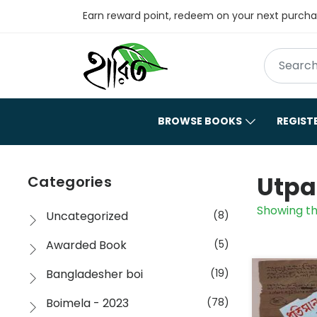
Earn reward point, redeem on your next purch
BROWSE BOOKS
REGIST
Utpa
Categories
Showing th
Uncategorized
(8)
Awarded Book
(5)
Bangladesher boi
(19)
Boimela - 2023
(78)