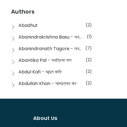
Devotional
(1)
Ampatajampata - আমপাতা জামপাতা
(11)
Authors
Dictionary
(8)
Anik- অনীক
(5)
Abadhut
(2)
English
(133)
Anusha - অনুষা
(17)
Abanindrakrishna Basu - অবনীন্দ্রকৃষ্ণ বসু
(1)
Essay
(241)
Anushongik - আনুষঙ্গিক
(11)
Abanindranath Tagore - অবনীন্দ্রনাথ ঠাকুর
(7)
Featured Products
(22)
Anustup - অনুষ্টুপ প্রকাশনী
(88)
Abantika Pal - অবন্তিকা পাল
(2)
Fiction
(1421)
Apanpath - আপন পাঠ
(3)
Abdul Kafi - আব্দুল কাফি
(2)
Freedom Sale -2023
(19)
Aronno Publishers - অরণ্য পাবলিশার্স
(1)
Abdullah Khan - আবদুল্লাহ খান
(2)
Freedom Sale -2024
(15)
Ashadeep - আশাদীপ
(44)
Abdur Rahim Gaji - আব্দুর রহিম গাজী
(1)
General
(11)
Bahuswar Prokashoni - বহুস্বর প্রকাশনী
(51)
Abdush Shakur - আব্দুশ শাকুর
(1)
Intellectual History
(2)
Bandhabnagar | বান্ধবনগর
(6)
About Us
Abhas Roy Chowdhury - আভাস রায়চৌধুরি
(1)
Interview
(5)
Bangiya Sahitya Samsad
(61)