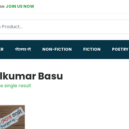
ase
JOIN US NOW
ER
বইমেলার বই
NON-FICTION
FICTION
POETRY
lkumar Basu
e single result