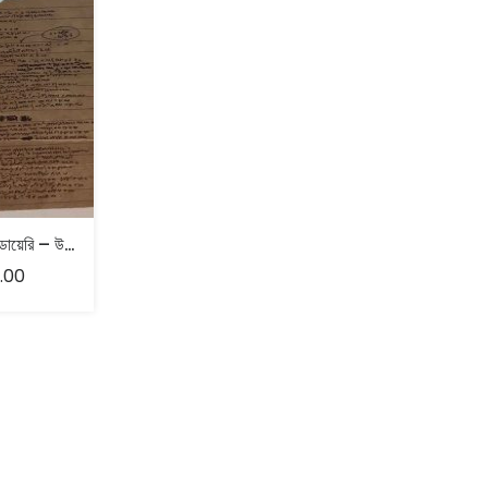
ধৃতিমান সেনের ডায়েরি – উৎপল কুমার বসু
.00