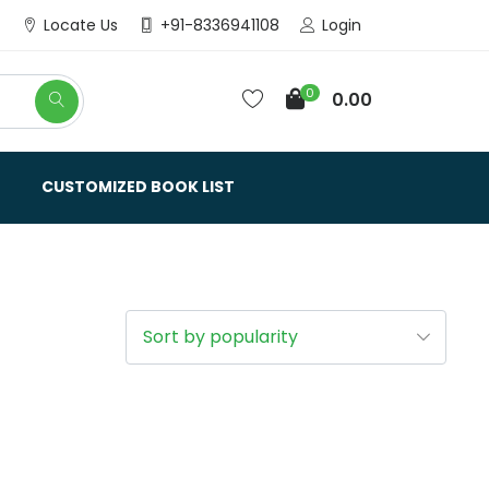
Login
Locate Us
+91-8336941108
0
0.00
CUSTOMIZED BOOK LIST