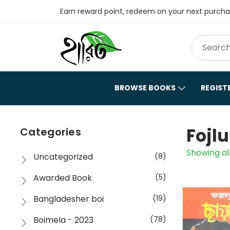
Earn reward point, redeem on your next purch
BROWSE BOOKS
REGIST
Fojlu
Categories
Showing all
Uncategorized
(8)
Awarded Book
(5)
Bangladesher boi
(19)
Boimela - 2023
(78)