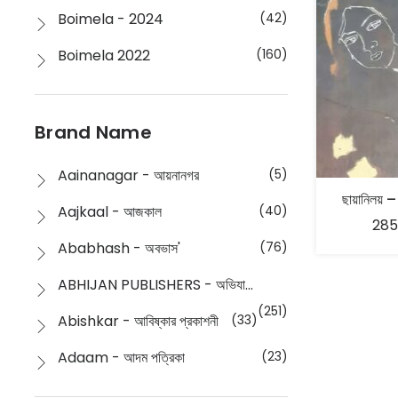
Boimela - 2024
(42)
Boimela 2022
(160)
Boimela 2025
(72)
Boimela 2026
(48)
Brand Name
Buddhism
(2)
Aainanagar - আয়নানগর
(5)
ছায়ানিলয়
Children
(50)
Aajkaal - আজকাল
(40)
285
Children's & Young Adult
(176)
Ababhash - অবভাস'
(76)
Classic
(20)
ABHIJAN PUBLISHERS - অভিযান পাবলিশার্স
Collections
(670)
(251)
Abishkar - আবিষ্কার প্রকাশনী
(33)
Comics
(8)
Adaam - আদম পত্রিকা
(23)
Detective
(4)
Aksharbritwa Prakashan - অক্ষরবৃত্ত প্রকাশনা
(40)