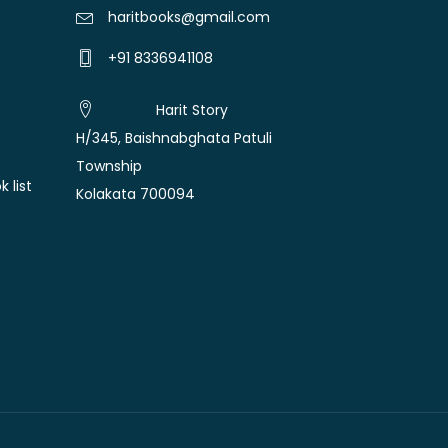
haritbooks@gmail.com
+91 8336941108
Harit Story
H/345, Baishnabghata Patuli
Township
 list
Kolakata 700094