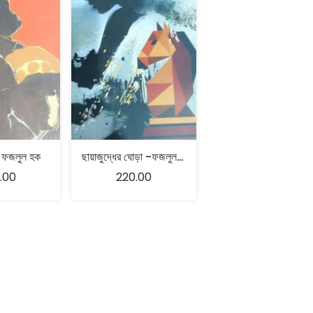
 – ফজলুল হক
ছায়াজুদ্ধের ঘোড়া -ফজলুল হক
.00
220.00