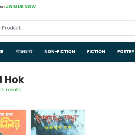
ase
JOIN US NOW
ER
বইমেলার বই
NON-FICTION
FICTION
POETRY
l Hok
 2 results