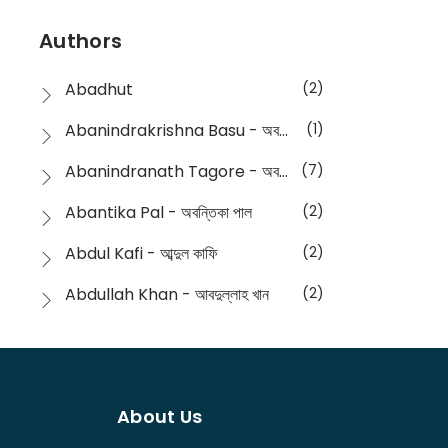
Devotional
(1)
Ampatajampata - আমপাতা জামপাতা
(11)
Authors
Dictionary
(8)
Anik- অনীক
(5)
Abadhut
(2)
English
(133)
Anusha - অনুষা
(17)
Abanindrakrishna Basu - অবনীন্দ্রকৃষ্ণ বসু
(1)
Essay
(241)
Anushongik - আনুষঙ্গিক
(11)
Abanindranath Tagore - অবনীন্দ্রনাথ ঠাকুর
(7)
Featured Products
(22)
Anustup - অনুষ্টুপ প্রকাশনী
(88)
Abantika Pal - অবন্তিকা পাল
(2)
Fiction
(1421)
Apanpath - আপন পাঠ
(3)
Abdul Kafi - আব্দুল কাফি
(2)
Freedom Sale -2023
(19)
Aronno Publishers - অরণ্য পাবলিশার্স
(1)
Abdullah Khan - আবদুল্লাহ খান
(2)
Freedom Sale -2024
(15)
Ashadeep - আশাদীপ
(44)
Abdur Rahim Gaji - আব্দুর রহিম গাজী
(1)
General
(11)
Bahuswar Prokashoni - বহুস্বর প্রকাশনী
(51)
Abdush Shakur - আব্দুশ শাকুর
(1)
Intellectual History
(2)
Bandhabnagar | বান্ধবনগর
(6)
About Us
Abhas Roy Chowdhury - আভাস রায়চৌধুরি
(1)
Interview
(5)
Bangiya Sahitya Samsad
(61)