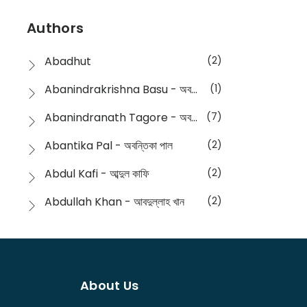
Devotional
(1)
Ampatajampata - আমপাতা জামপাতা
(11)
Authors
Dictionary
(8)
Anik- অনীক
(5)
Abadhut
(2)
English
(133)
Anusha - অনুষা
(17)
Abanindrakrishna Basu - অবনীন্দ্রকৃষ্ণ বসু
(1)
Essay
(241)
Anushongik - আনুষঙ্গিক
(11)
Abanindranath Tagore - অবনীন্দ্রনাথ ঠাকুর
(7)
Featured Products
(22)
Anustup - অনুষ্টুপ প্রকাশনী
(88)
Abantika Pal - অবন্তিকা পাল
(2)
Fiction
(1421)
Apanpath - আপন পাঠ
(3)
Abdul Kafi - আব্দুল কাফি
(2)
Freedom Sale -2023
(19)
Aronno Publishers - অরণ্য পাবলিশার্স
(1)
Abdullah Khan - আবদুল্লাহ খান
(2)
Freedom Sale -2024
(15)
Ashadeep - আশাদীপ
(44)
Abdur Rahim Gaji - আব্দুর রহিম গাজী
(1)
General
(11)
Bahuswar Prokashoni - বহুস্বর প্রকাশনী
(51)
Abdush Shakur - আব্দুশ শাকুর
(1)
Intellectual History
(2)
Bandhabnagar | বান্ধবনগর
(6)
About Us
Abhas Roy Chowdhury - আভাস রায়চৌধুরি
(1)
Interview
(5)
Bangiya Sahitya Samsad
(61)