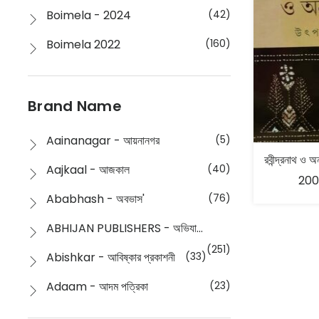
Boimela - 2024
(42)
Boimela 2022
(160)
Boimela 2025
(72)
Boimela 2026
(48)
Brand Name
Buddhism
(2)
Aainanagar - আয়নানগর
(5)
Children
(50)
Aajkaal - আজকাল
(40)
200
Children's & Young Adult
(176)
Ababhash - অবভাস'
(76)
Classic
(20)
ABHIJAN PUBLISHERS - অভিযান পাবলিশার্স
Collections
(670)
(251)
Abishkar - আবিষ্কার প্রকাশনী
(33)
Comics
(8)
Adaam - আদম পত্রিকা
(23)
Detective
(4)
Aksharbritwa Prakashan - অক্ষরবৃত্ত প্রকাশনা
(40)