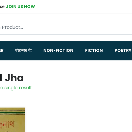
ase
JOIN US NOW
ER
বইমেলার বই
NON-FICTION
FICTION
POETRY
l Jha
e single result