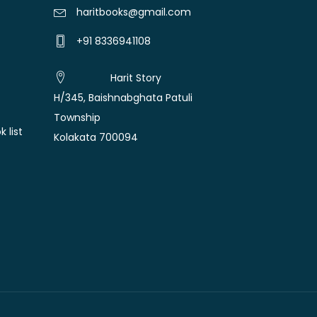
haritbooks@gmail.com
+91 8336941108
Harit Story
H/345, Baishnabghata Patuli
Township
 list
Kolakata 700094