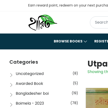
Earn reward point, redeem on your next purch
BROWSE BOOKS
REGIST
Utpa
Categories
Showing th
Uncategorized
(8)
Awarded Book
(5)
Bangladesher boi
(19)
Boimela - 2023
(78)