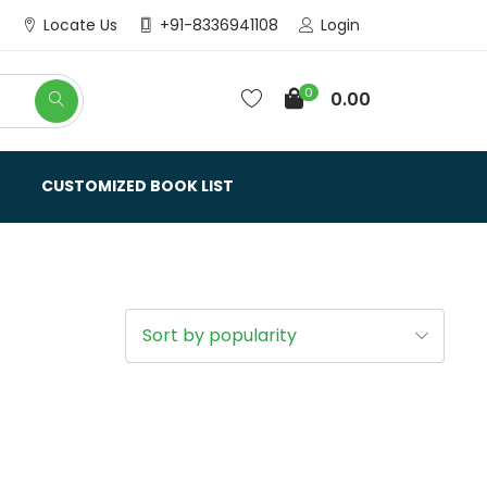
Login
Locate Us
+91-8336941108
0
0.00
CUSTOMIZED BOOK LIST