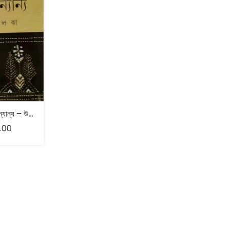
রবীন্দ্রনাথ ও অন্যান্য – উৎপল ঝা
.00