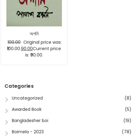
অশনি
100.00
Original price was:
₹100.00.
90.00
Current price
is: ₹90.00.
Categories
Uncategorized
(8)
Awarded Book
(5)
Bangladesher boi
(19)
Boimela - 2023
(78)