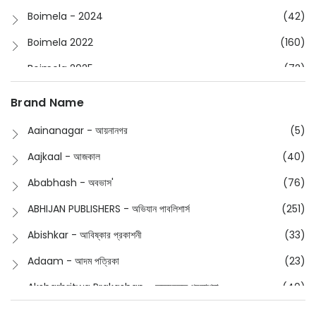
Boimela - 2024
(42)
Boimela 2022
(160)
Boimela 2025
(72)
Boimela 2026
(48)
Brand Name
Buddhism
(2)
Aainanagar - আয়নানগর
(5)
Children
(50)
Aajkaal - আজকাল
(40)
Children's & Young Adult
(176)
Ababhash - অবভাস'
(76)
Classic
(20)
ABHIJAN PUBLISHERS - অভিযান পাবলিশার্স
(251)
Collections
(670)
Abishkar - আবিষ্কার প্রকাশনী
(33)
Comics
(8)
Adaam - আদম পত্রিকা
(23)
Detective
(4)
Aksharbritwa Prakashan - অক্ষরবৃত্ত প্রকাশনা
(40)
Devotional
(1)
Ampatajampata - আমপাতা জামপাতা
(11)