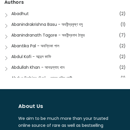
Authors
Dictionary
(8)
Anik- অনীক
(5)
Abadhut
(2)
English
(133)
Anusha - অনুষা
(17)
Abanindrakrishna Basu - অবনীন্দ্রকৃষ্ণ বসু
(1)
Essay
(241)
Anushongik - আনুষঙ্গিক
(11)
Abanindranath Tagore - অবনীন্দ্রনাথ ঠাকুর
(7)
Featured Products
(22)
Anustup - অনুষ্টুপ প্রকাশনী
(88)
Abantika Pal - অবন্তিকা পাল
(2)
Fiction
(1421)
Apanpath - আপন পাঠ
(3)
Abdul Kafi - আব্দুল কাফি
(2)
Freedom Sale -2023
(19)
Aronno Publishers - অরণ্য পাবলিশার্স
(1)
Abdullah Khan - আবদুল্লাহ খান
(2)
Freedom Sale -2024
(15)
Ashadeep - আশাদীপ
(44)
Abdur Rahim Gaji - আব্দুর রহিম গাজী
(1)
General
(11)
Bahuswar Prokashoni - বহুস্বর প্রকাশনী
(51)
Abdush Shakur - আব্দুশ শাকুর
(1)
Intellectual History
(2)
Bandhabnagar | বান্ধবনগর
(6)
Abhas Roy Chowdhury - আভাস রায়চৌধুরি
(1)
Interview
(5)
About Us
Bangiya Sahitya Samsad
(61)
Abhibrata Chakraborty - অভিব্রত চক্রবর্তী
(1)
Ishwar Chandra Vidyasagar
(4)
Banishilpa - বাণীশিল্প
(28)
We aim to be much more than your trusted
Abhijit Chakrabarti - অভিজিৎ চক্রবর্তী
(2)
Journal
(6)
online source of rare as well as bestselling
Beyond Horizon Publication
(17)