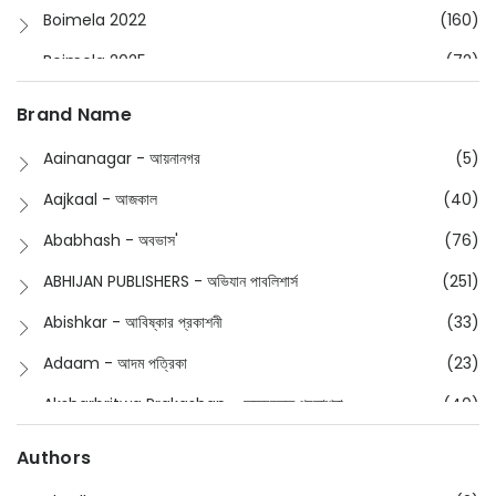
Boimela 2022
(160)
Boimela 2025
(72)
Boimela 2026
(48)
Brand Name
Buddhism
(2)
Aainanagar - আয়নানগর
(5)
Children
(50)
Aajkaal - আজকাল
(40)
Children's & Young Adult
(176)
Ababhash - অবভাস'
(76)
Classic
(20)
ABHIJAN PUBLISHERS - অভিযান পাবলিশার্স
(251)
Collections
(670)
Abishkar - আবিষ্কার প্রকাশনী
(33)
Comics
(8)
Adaam - আদম পত্রিকা
(23)
Detective
(4)
Aksharbritwa Prakashan - অক্ষরবৃত্ত প্রকাশনা
(40)
Devotional
(1)
Ampatajampata - আমপাতা জামপাতা
(11)
Authors
Dictionary
(8)
Anik- অনীক
(5)