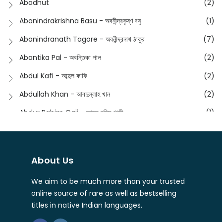
Abadhut
(2)
English
(133)
Anusha - অনুষা
(17)
Abanindrakrishna Basu - অবনীন্দ্রকৃষ্ণ বসু
(1)
Essay
(241)
Anushongik - আনুষঙ্গিক
(11)
Abanindranath Tagore - অবনীন্দ্রনাথ ঠাকুর
(7)
Featured Products
(23)
Anustup - অনুষ্টুপ প্রকাশনী
(88)
Abantika Pal - অবন্তিকা পাল
(2)
Fiction
(1421)
Apanpath - আপন পাঠ
(3)
Abdul Kafi - আব্দুল কাফি
(2)
Freedom Sale -2023
(19)
Aronno Publishers - অরণ্য পাবলিশার্স
(1)
Abdullah Khan - আবদুল্লাহ খান
(2)
Freedom Sale -2024
(15)
Ashadeep - আশাদীপ
(44)
Abdur Rahim Gaji - আব্দুর রহিম গাজী
(1)
General
(11)
Bahuswar Prokashoni - বহুস্বর প্রকাশনী
(51)
Abdush Shakur - আব্দুশ শাকুর
(1)
Intellectual History
(2)
Bandhabnagar | বান্ধবনগর
(6)
Abhas Roy Chowdhury - আভাস রায়চৌধুরি
(1)
Interview
(5)
About Us
Bangiya Sahitya Samsad
(61)
Abhibrata Chakraborty - অভিব্রত চক্রবর্তী
(1)
Ishwar Chandra Vidyasagar
(4)
Banishilpa - বাণীশিল্প
(28)
We aim to be much more than your trusted
Abhijit Chakrabarti - অভিজিৎ চক্রবর্তী
(2)
Journal
(6)
online source of rare as well as bestselling
Beyond Horizon Publication
(17)
Abhijit Chakrabarty
(1)
titles in native Indian languages.
Journalism
(5)
Bhalo Boi - ভালো বই
(4)