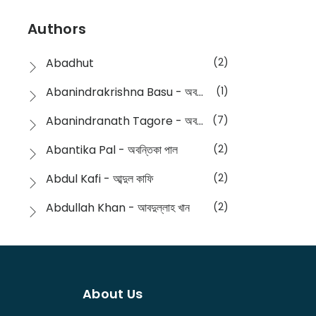
Devotional
(1)
Ampatajampata - আমপাতা জামপাতা
(11)
Authors
Dictionary
(8)
Anik- অনীক
(5)
Abadhut
(2)
English
(133)
Anusha - অনুষা
(17)
Abanindrakrishna Basu - অবনীন্দ্রকৃষ্ণ বসু
(1)
Essay
(241)
Anushongik - আনুষঙ্গিক
(11)
Abanindranath Tagore - অবনীন্দ্রনাথ ঠাকুর
(7)
Featured Products
(22)
Anustup - অনুষ্টুপ প্রকাশনী
(88)
Abantika Pal - অবন্তিকা পাল
(2)
Fiction
(1421)
Apanpath - আপন পাঠ
(3)
Abdul Kafi - আব্দুল কাফি
(2)
Freedom Sale -2023
(19)
Aronno Publishers - অরণ্য পাবলিশার্স
(1)
Abdullah Khan - আবদুল্লাহ খান
(2)
Freedom Sale -2024
(15)
Ashadeep - আশাদীপ
(44)
Abdur Rahim Gaji - আব্দুর রহিম গাজী
(1)
General
(11)
Bahuswar Prokashoni - বহুস্বর প্রকাশনী
(51)
Abdush Shakur - আব্দুশ শাকুর
(1)
Intellectual History
(2)
Bandhabnagar | বান্ধবনগর
(6)
About Us
Abhas Roy Chowdhury - আভাস রায়চৌধুরি
(1)
Interview
(5)
Bangiya Sahitya Samsad
(61)