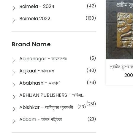
Boimela - 2024
(42)
Boimela 2022
(160)
Boimela 2025
(72)
Boimela 2026
(48)
Brand Name
Buddhism
(2)
Aainanagar - আয়নানগর
(5)
Children
(50)
Aajkaal - আজকাল
(40)
200
Children's & Young Adult
(176)
Ababhash - অবভাস'
(76)
Classic
(20)
ABHIJAN PUBLISHERS - অভিযান পাবলিশার্স
Collections
(670)
(251)
Abishkar - আবিষ্কার প্রকাশনী
(33)
Comics
(8)
Adaam - আদম পত্রিকা
(23)
Detective
(4)
Aksharbritwa Prakashan - অক্ষরবৃত্ত প্রকাশনা
(40)