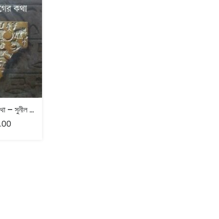
প্রাচীন যুগের কথা – সুনীল সেন ও দেবীপ্রসাদ চট্টোপাধ্যায়
.00