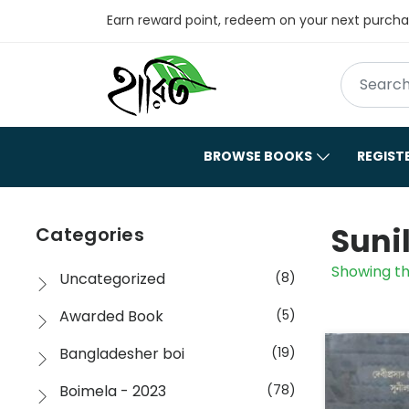
Earn reward point, redeem on your next purch
BROWSE BOOKS
REGIST
Sunil 
Categories
Showing th
Uncategorized
(8)
Awarded Book
(5)
Bangladesher boi
(19)
Boimela - 2023
(78)