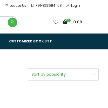
Login
Locate Us
+91-8336941108
0
0.00
CUSTOMIZED BOOK LIST