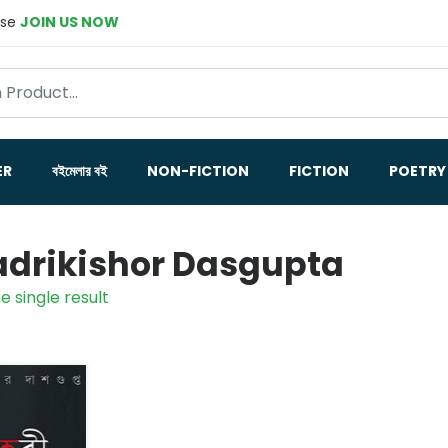
ase
JOIN US NOW
ER
বইমেলার বই
NON-FICTION
FICTION
POETRY
drikishor Dasgupta
e single result