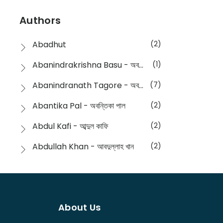
Devotional
(1)
Ampatajampata - আমপাতা জামপাতা
(11)
Authors
Dictionary
(8)
Anik- অনীক
(5)
Abadhut
(2)
English
(133)
Anusha - অনুষা
(17)
Abanindrakrishna Basu - অবনীন্দ্রকৃষ্ণ বসু
(1)
Essay
(241)
Anushongik - আনুষঙ্গিক
(11)
Abanindranath Tagore - অবনীন্দ্রনাথ ঠাকুর
(7)
Featured Products
(22)
Anustup - অনুষ্টুপ প্রকাশনী
(88)
Abantika Pal - অবন্তিকা পাল
(2)
Fiction
(1421)
Apanpath - আপন পাঠ
(3)
Abdul Kafi - আব্দুল কাফি
(2)
Freedom Sale -2023
(19)
Aronno Publishers - অরণ্য পাবলিশার্স
(1)
Abdullah Khan - আবদুল্লাহ খান
(2)
Freedom Sale -2024
(15)
Ashadeep - আশাদীপ
(44)
Abdur Rahim Gaji - আব্দুর রহিম গাজী
(1)
General
(11)
Bahuswar Prokashoni - বহুস্বর প্রকাশনী
(51)
Abdush Shakur - আব্দুশ শাকুর
(1)
Intellectual History
(2)
Bandhabnagar | বান্ধবনগর
(6)
About Us
Abhas Roy Chowdhury - আভাস রায়চৌধুরি
(1)
Interview
(5)
Bangiya Sahitya Samsad
(61)