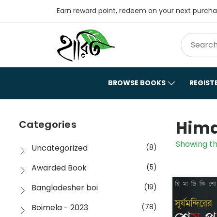
Earn reward point, redeem on your next purch
BROWSE BOOKS
REGIST
Hima
Categories
Showing th
Uncategorized
(8)
Awarded Book
(5)
Bangladesher boi
(19)
Boimela - 2023
(78)