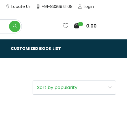
Login
Locate Us
+91-8336941108
0
0.00
CUSTOMIZED BOOK LIST