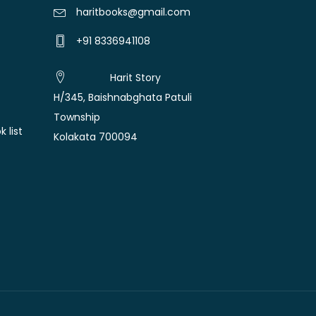
haritbooks@gmail.com
+91 8336941108
Harit Story
H/345, Baishnabghata Patuli
Township
 list
Kolakata 700094