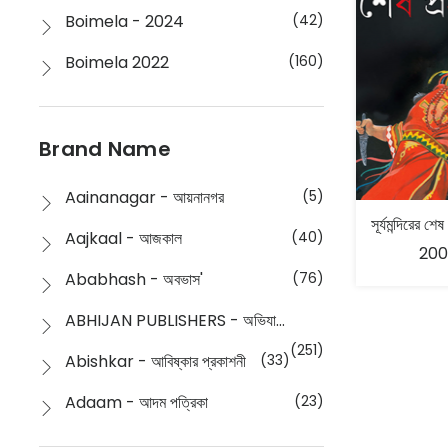
Boimela - 2024
(42)
Boimela 2022
(160)
Boimela 2025
(72)
Boimela 2026
(48)
Brand Name
Buddhism
(2)
Aainanagar - আয়নানগর
(5)
Children
(50)
Aajkaal - আজকাল
(40)
200
Children's & Young Adult
(176)
Ababhash - অবভাস'
(76)
Classic
(20)
ABHIJAN PUBLISHERS - অভিযান পাবলিশার্স
Collections
(670)
(251)
Abishkar - আবিষ্কার প্রকাশনী
(33)
Comics
(8)
Adaam - আদম পত্রিকা
(23)
Detective
(4)
Aksharbritwa Prakashan - অক্ষরবৃত্ত প্রকাশনা
(40)