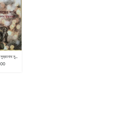
কাগজের পাখি- সুব্রতনাথ মুখোপাধ্যায়
.00