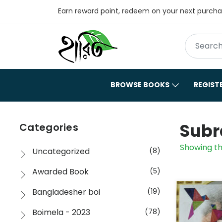
Earn reward point, redeem on your next purch
BROWSE BOOKS
REGIST
Subr
Categories
Showing th
Uncategorized
(8)
Awarded Book
(5)
Bangladesher boi
(19)
Boimela - 2023
(78)