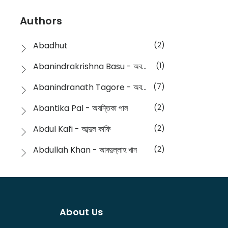
Devotional
(1)
Ampatajampata - আমপাতা জামপাতা
(11)
Authors
Dictionary
(8)
Anik- অনীক
(5)
Abadhut
(2)
English
(133)
Anusha - অনুষা
(17)
Abanindrakrishna Basu - অবনীন্দ্রকৃষ্ণ বসু
(1)
Essay
(241)
Anushongik - আনুষঙ্গিক
(11)
Abanindranath Tagore - অবনীন্দ্রনাথ ঠাকুর
(7)
Featured Products
(22)
Anustup - অনুষ্টুপ প্রকাশনী
(88)
Abantika Pal - অবন্তিকা পাল
(2)
Fiction
(1421)
Apanpath - আপন পাঠ
(3)
Abdul Kafi - আব্দুল কাফি
(2)
Freedom Sale -2023
(19)
Aronno Publishers - অরণ্য পাবলিশার্স
(1)
Abdullah Khan - আবদুল্লাহ খান
(2)
Freedom Sale -2024
(15)
Ashadeep - আশাদীপ
(44)
Abdur Rahim Gaji - আব্দুর রহিম গাজী
(1)
General
(11)
Bahuswar Prokashoni - বহুস্বর প্রকাশনী
(51)
Abdush Shakur - আব্দুশ শাকুর
(1)
Intellectual History
(2)
Bandhabnagar | বান্ধবনগর
(6)
About Us
Abhas Roy Chowdhury - আভাস রায়চৌধুরি
(1)
Interview
(5)
Bangiya Sahitya Samsad
(61)