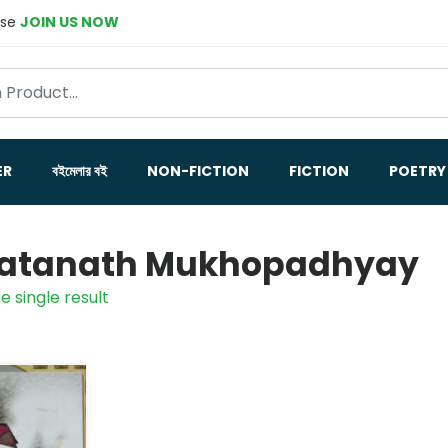
ase
JOIN US NOW
ER
বইমেলার বই
NON-FICTION
FICTION
POETRY
atanath Mukhopadhyay
e single result