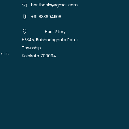
haritbooks@gmail.com
+91 8336941108
Harit Story
H/345, Baishnabghata Patuli
Township
 list
Kolakata 700094