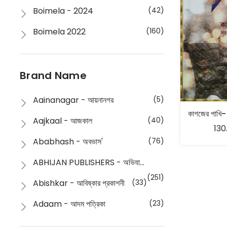
Boimela - 2024
(42)
Boimela 2022
(160)
Boimela 2025
(72)
Boimela 2026
(48)
Brand Name
Buddhism
(2)
Aainanagar - আয়নানগর
(5)
Children
(50)
Aajkaal - আজকাল
(40)
130
Children's & Young Adult
(176)
Ababhash - অবভাস'
(76)
Classic
(20)
ABHIJAN PUBLISHERS - অভিযান পাবলিশার্স
Collections
(670)
(251)
Abishkar - আবিষ্কার প্রকাশনী
(33)
Comics
(8)
Adaam - আদম পত্রিকা
(23)
Detective
(4)
Aksharbritwa Prakashan - অক্ষরবৃত্ত প্রকাশনা
(40)