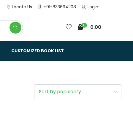
Login
Locate Us
+91-8336941108
0
0.00
CUSTOMIZED BOOK LIST