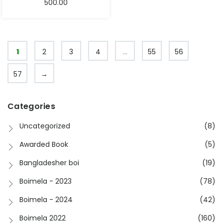
500.00
1
2
3
4
…
55
56
57
→
Categories
Uncategorized
(8)
Awarded Book
(5)
Bangladesher boi
(19)
Boimela - 2023
(78)
Boimela - 2024
(42)
Boimela 2022
(160)