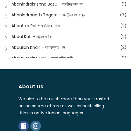
Anusha - অনুষা
(17)
Abanindrakrishna Basu - অবনীন্দ্রকৃষ্ণ বসু
(1)
Essay
(241)
Anushongik - আনুষঙ্গিক
(11)
Abanindranath Tagore - অবনীন্দ্রনাথ ঠাকুর
(7)
Featured Products
(22)
Anustup - অনুষ্টুপ প্রকাশনী
(88)
Abantika Pal - অবন্তিকা পাল
(2)
Fiction
(1421)
Apanpath - আপন পাঠ
(3)
Abdul Kafi - আব্দুল কাফি
(2)
Freedom Sale -2023
(19)
Aronno Publishers - অরণ্য পাবলিশার্স
(1)
Abdullah Khan - আবদুল্লাহ খান
(2)
Freedom Sale -2024
(15)
Ashadeep - আশাদীপ
(44)
Abdur Rahim Gaji - আব্দুর রহিম গাজী
(1)
General
(11)
Bahuswar Prokashoni - বহুস্বর প্রকাশনী
(51)
Abdush Shakur - আব্দুশ শাকুর
(1)
Intellectual History
(2)
Bandhabnagar | বান্ধবনগর
(6)
Abhas Roy Chowdhury - আভাস রায়চৌধুরি
(1)
Interview
(5)
About Us
Bangiya Sahitya Samsad
(61)
Abhibrata Chakraborty - অভিব্রত চক্রবর্তী
(1)
Ishwar Chandra Vidyasagar
(4)
Banishilpa - বাণীশিল্প
(28)
We aim to be much more than your trusted
Abhijit Chakrabarti - অভিজিৎ চক্রবর্তী
(2)
Journal
(6)
online source of rare as well as bestselling
Beyond Horizon Publication
(17)
Abhijit Chakrabarty
(1)
titles in native Indian languages.
Journalism
(5)
Bhalo Boi - ভালো বই
(4)
Abhijit Chakraborty - অভিজিৎ চক্রবর্তী
(3)
Kolkata
(1)
Bharati - ভারতী
(3)