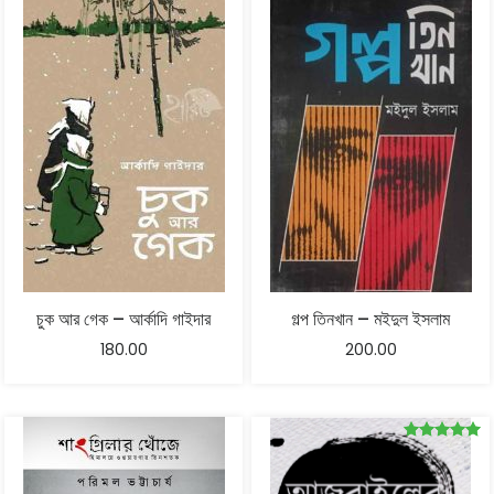
চুক আর গেক – আর্কাদি গাইদার
গল্প তিনখান – মইদুল ইসলাম
180.00
200.00
Rated
5.00
out of 5