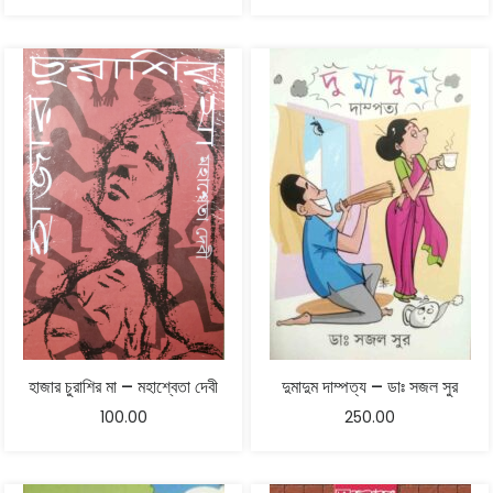
হাজার চুরাশির মা – মহাশ্বেতা দেবী
দুমাদুম দাম্পত্য – ডাঃ সজল সুর
100.00
250.00