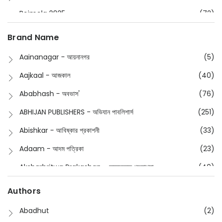
Boimela 2025
(72)
Boimela 2026
(48)
Brand Name
Buddhism
(2)
Aainanagar - আয়নানগর
(5)
Children
(50)
Aajkaal - আজকাল
(40)
Children's & Young Adult
(176)
Ababhash - অবভাস'
(76)
Classic
(20)
ABHIJAN PUBLISHERS - অভিযান পাবলিশার্স
(251)
Collections
(670)
Abishkar - আবিষ্কার প্রকাশনী
(33)
Comics
(8)
Adaam - আদম পত্রিকা
(23)
Detective
(4)
Aksharbritwa Prakashan - অক্ষরবৃত্ত প্রকাশনা
(40)
Devotional
(1)
Ampatajampata - আমপাতা জামপাতা
(11)
Authors
Dictionary
(8)
Anik- অনীক
(5)
Abadhut
(2)
English
(133)