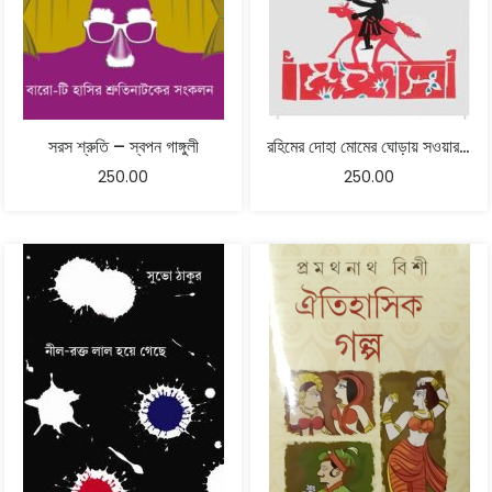
সরস শ্রুতি – স্বপন গাঙ্গুলী
রহিমের দোহা মোমের ঘোড়ায় সওয়ার – কুমার রাণা
250.00
250.00