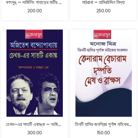
ফাৎসুঙ্‌ – দার্জিলিং পাহাড়ের মাটির কথা – ছুদেন কাবিমো : ভাষান্তর: শমীক চক্রবর্তীর
মাঠরাখা – হামিরউদ্দিন মিদ্যা
200.00
250.00
চেখভ-এর সাতটি একাঙ্ক – অজিতেশ বন্দ্যোপাধ্যায়
তিনটি হাসির জনপ্রিয় পূর্ণাঙ্গ নাটকের সংকলন – মনোজ মিত্র
300.00
150.00