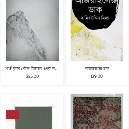
শাংগ্রিলার খোঁজে হিমালয়ে গুপ্ত চারণার তিনশতক – পরিমল ভট্টাচার্য
আজরাইলের ডাক
325.00
139.00