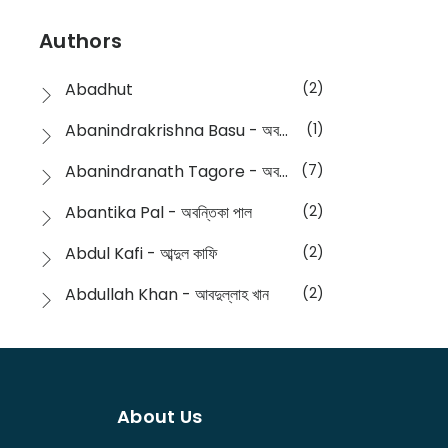
Devotional
(1)
Ampatajampata - আমপাতা জামপাতা
(11)
Authors
Dictionary
(8)
Anik- অনীক
(5)
Abadhut
(2)
English
(133)
Anusha - অনুষা
(17)
Abanindrakrishna Basu - অবনীন্দ্রকৃষ্ণ বসু
(1)
Essay
(241)
Anushongik - আনুষঙ্গিক
(11)
Abanindranath Tagore - অবনীন্দ্রনাথ ঠাকুর
(7)
Featured Products
(22)
Anustup - অনুষ্টুপ প্রকাশনী
(88)
Abantika Pal - অবন্তিকা পাল
(2)
Fiction
(1421)
Apanpath - আপন পাঠ
(3)
Abdul Kafi - আব্দুল কাফি
(2)
Freedom Sale -2023
(19)
Aronno Publishers - অরণ্য পাবলিশার্স
(1)
Abdullah Khan - আবদুল্লাহ খান
(2)
Freedom Sale -2024
(15)
Ashadeep - আশাদীপ
(44)
Abdur Rahim Gaji - আব্দুর রহিম গাজী
(1)
General
(11)
Bahuswar Prokashoni - বহুস্বর প্রকাশনী
(51)
Abdush Shakur - আব্দুশ শাকুর
(1)
Intellectual History
(2)
Bandhabnagar | বান্ধবনগর
(6)
About Us
Abhas Roy Chowdhury - আভাস রায়চৌধুরি
(1)
Interview
(5)
Bangiya Sahitya Samsad
(61)