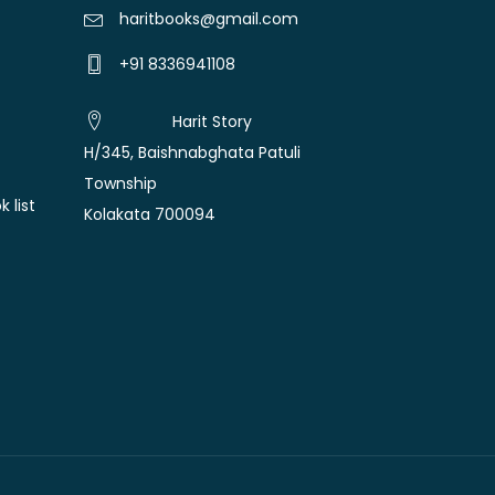
haritbooks@gmail.com
+91 8336941108
Harit Story
H/345, Baishnabghata Patuli
Township
 list
Kolakata 700094