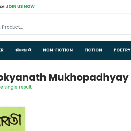
ase
JOIN US NOW
ER
বইমেলার বই
NON-FICTION
FICTION
POETRY
okyanath Mukhopadhyay -ত্রৈলো
e single result