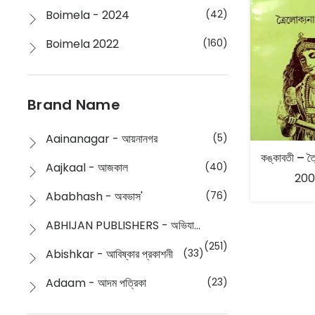
Boimela - 2024
(42)
Boimela 2022
(160)
Boimela 2025
(72)
Boimela 2026
(48)
Brand Name
Buddhism
(2)
Aainanagar - আয়নানগর
(5)
Children
(50)
Aajkaal - আজকাল
(40)
200
Children's & Young Adult
(176)
Ababhash - অবভাস'
(76)
Classic
(20)
ABHIJAN PUBLISHERS - অভিযান পাবলিশার্স
Collections
(670)
(251)
Abishkar - আবিষ্কার প্রকাশনী
(33)
Comics
(8)
Adaam - আদম পত্রিকা
(23)
Detective
(4)
Aksharbritwa Prakashan - অক্ষরবৃত্ত প্রকাশনা
(40)