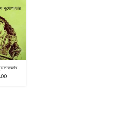
কঙ্কাবতী – ত্রৈলোক্যনাথ মুখোপাধ্যায়
.00