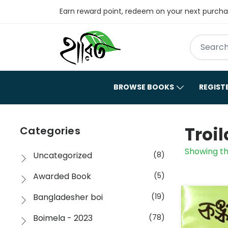
Earn reward point, redeem on your next purch
BROWSE BOOKS
REGIST
Troil
Categories
Showing th
Uncategorized
(8)
Awarded Book
(5)
Bangladesher boi
(19)
Boimela - 2023
(78)