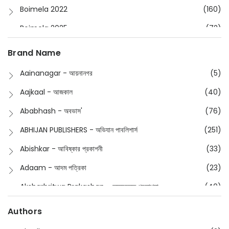
Boimela 2022
(160)
Boimela 2025
(72)
Boimela 2026
(48)
Brand Name
Buddhism
(2)
Aainanagar - আয়নানগর
(5)
Children
(50)
Aajkaal - আজকাল
(40)
Children's & Young Adult
(176)
Ababhash - অবভাস'
(76)
Classic
(20)
ABHIJAN PUBLISHERS - অভিযান পাবলিশার্স
(251)
Collections
(670)
Abishkar - আবিষ্কার প্রকাশনী
(33)
Comics
(8)
Adaam - আদম পত্রিকা
(23)
Detective
(4)
Aksharbritwa Prakashan - অক্ষরবৃত্ত প্রকাশনা
(40)
Devotional
(1)
Ampatajampata - আমপাতা জামপাতা
(11)
Authors
Dictionary
(8)
Anik- অনীক
(5)