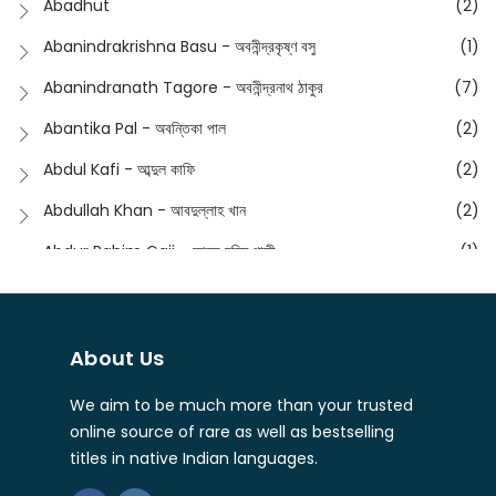
Abadhut
(2)
English
(133)
Anusha - অনুষা
(17)
Abanindrakrishna Basu - অবনীন্দ্রকৃষ্ণ বসু
(1)
Essay
(241)
Anushongik - আনুষঙ্গিক
(11)
Abanindranath Tagore - অবনীন্দ্রনাথ ঠাকুর
(7)
Featured Products
(22)
Anustup - অনুষ্টুপ প্রকাশনী
(88)
Abantika Pal - অবন্তিকা পাল
(2)
Fiction
(1421)
Apanpath - আপন পাঠ
(3)
Abdul Kafi - আব্দুল কাফি
(2)
Freedom Sale -2023
(19)
Aronno Publishers - অরণ্য পাবলিশার্স
(1)
Abdullah Khan - আবদুল্লাহ খান
(2)
Freedom Sale -2024
(15)
Ashadeep - আশাদীপ
(44)
Abdur Rahim Gaji - আব্দুর রহিম গাজী
(1)
General
(11)
Bahuswar Prokashoni - বহুস্বর প্রকাশনী
(51)
Abdush Shakur - আব্দুশ শাকুর
(1)
Intellectual History
(2)
Bandhabnagar | বান্ধবনগর
(6)
Abhas Roy Chowdhury - আভাস রায়চৌধুরি
(1)
Interview
(5)
About Us
Bangiya Sahitya Samsad
(61)
Abhibrata Chakraborty - অভিব্রত চক্রবর্তী
(1)
Ishwar Chandra Vidyasagar
(4)
Banishilpa - বাণীশিল্প
(28)
We aim to be much more than your trusted
Abhijit Chakrabarti - অভিজিৎ চক্রবর্তী
(2)
Journal
(6)
online source of rare as well as bestselling
Beyond Horizon Publication
(17)
Abhijit Chakrabarty
(1)
titles in native Indian languages.
Journalism
(5)
Bhalo Boi - ভালো বই
(4)