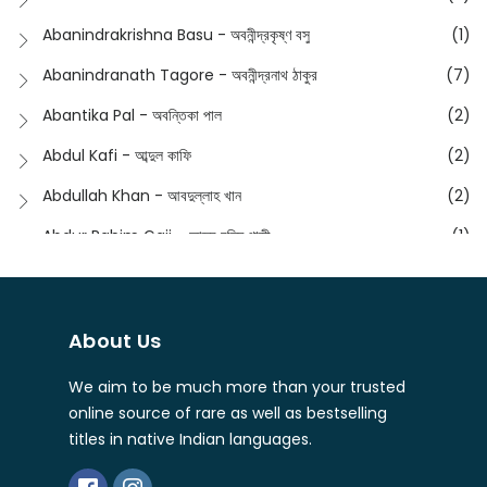
English
(133)
Anusha - অনুষা
(17)
Abanindrakrishna Basu - অবনীন্দ্রকৃষ্ণ বসু
(1)
Essay
(241)
Anushongik - আনুষঙ্গিক
(11)
Abanindranath Tagore - অবনীন্দ্রনাথ ঠাকুর
(7)
Featured Products
(22)
Anustup - অনুষ্টুপ প্রকাশনী
(88)
Abantika Pal - অবন্তিকা পাল
(2)
Fiction
(1421)
Apanpath - আপন পাঠ
(3)
Abdul Kafi - আব্দুল কাফি
(2)
Freedom Sale -2023
(19)
Aronno Publishers - অরণ্য পাবলিশার্স
(1)
Abdullah Khan - আবদুল্লাহ খান
(2)
Freedom Sale -2024
(15)
Ashadeep - আশাদীপ
(44)
Abdur Rahim Gaji - আব্দুর রহিম গাজী
(1)
General
(11)
Bahuswar Prokashoni - বহুস্বর প্রকাশনী
(51)
Abdush Shakur - আব্দুশ শাকুর
(1)
Intellectual History
(2)
Bandhabnagar | বান্ধবনগর
(6)
Abhas Roy Chowdhury - আভাস রায়চৌধুরি
(1)
Interview
(5)
About Us
Bangiya Sahitya Samsad
(61)
Abhibrata Chakraborty - অভিব্রত চক্রবর্তী
(1)
Ishwar Chandra Vidyasagar
(4)
Banishilpa - বাণীশিল্প
(28)
We aim to be much more than your trusted
Abhijit Chakrabarti - অভিজিৎ চক্রবর্তী
(2)
Journal
(6)
online source of rare as well as bestselling
Beyond Horizon Publication
(17)
Abhijit Chakrabarty
(1)
titles in native Indian languages.
Journalism
(5)
Bhalo Boi - ভালো বই
(4)
Abhijit Chakraborty - অভিজিৎ চক্রবর্তী
(3)