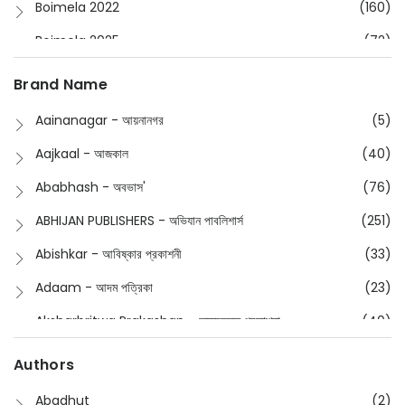
Boimela 2022
(160)
Boimela 2025
(72)
Boimela 2026
(48)
Brand Name
Buddhism
(2)
Aainanagar - আয়নানগর
(5)
Children
(50)
Aajkaal - আজকাল
(40)
Children's & Young Adult
(176)
Ababhash - অবভাস'
(76)
Classic
(20)
ABHIJAN PUBLISHERS - অভিযান পাবলিশার্স
(251)
Collections
(670)
Abishkar - আবিষ্কার প্রকাশনী
(33)
Comics
(8)
Adaam - আদম পত্রিকা
(23)
Detective
(4)
Aksharbritwa Prakashan - অক্ষরবৃত্ত প্রকাশনা
(40)
Devotional
(1)
Ampatajampata - আমপাতা জামপাতা
(11)
Authors
Dictionary
(8)
Anik- অনীক
(5)
Abadhut
(2)