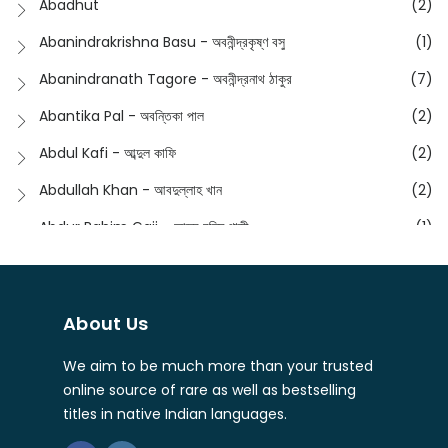
Abadhut
(2)
English
(133)
Anusha - অনুষা
(17)
Abanindrakrishna Basu - অবনীন্দ্রকৃষ্ণ বসু
(1)
Essay
(241)
Anushongik - আনুষঙ্গিক
(11)
Abanindranath Tagore - অবনীন্দ্রনাথ ঠাকুর
(7)
Featured Products
(22)
Anustup - অনুষ্টুপ প্রকাশনী
(88)
Abantika Pal - অবন্তিকা পাল
(2)
Fiction
(1421)
Apanpath - আপন পাঠ
(3)
Abdul Kafi - আব্দুল কাফি
(2)
Freedom Sale -2023
(19)
Aronno Publishers - অরণ্য পাবলিশার্স
(1)
Abdullah Khan - আবদুল্লাহ খান
(2)
Freedom Sale -2024
(15)
Ashadeep - আশাদীপ
(44)
Abdur Rahim Gaji - আব্দুর রহিম গাজী
(1)
General
(11)
Bahuswar Prokashoni - বহুস্বর প্রকাশনী
(51)
Abdush Shakur - আব্দুশ শাকুর
(1)
Intellectual History
(2)
Bandhabnagar | বান্ধবনগর
(6)
Abhas Roy Chowdhury - আভাস রায়চৌধুরি
(1)
Interview
(5)
About Us
Bangiya Sahitya Samsad
(61)
Abhibrata Chakraborty - অভিব্রত চক্রবর্তী
(1)
Ishwar Chandra Vidyasagar
(4)
Banishilpa - বাণীশিল্প
(28)
We aim to be much more than your trusted
Abhijit Chakrabarti - অভিজিৎ চক্রবর্তী
(2)
Journal
(6)
online source of rare as well as bestselling
Beyond Horizon Publication
(17)
Abhijit Chakrabarty
(1)
titles in native Indian languages.
Journalism
(5)
Bhalo Boi - ভালো বই
(4)