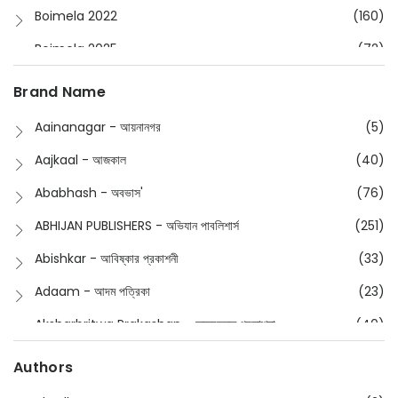
Boimela 2022
(160)
Boimela 2025
(72)
Boimela 2026
(48)
Brand Name
Buddhism
(2)
Aainanagar - আয়নানগর
(5)
Children
(50)
Aajkaal - আজকাল
(40)
Children's & Young Adult
(176)
Ababhash - অবভাস'
(76)
Classic
(20)
ABHIJAN PUBLISHERS - অভিযান পাবলিশার্স
(251)
Collections
(670)
Abishkar - আবিষ্কার প্রকাশনী
(33)
Comics
(8)
Adaam - আদম পত্রিকা
(23)
Detective
(4)
Aksharbritwa Prakashan - অক্ষরবৃত্ত প্রকাশনা
(40)
Devotional
(1)
Ampatajampata - আমপাতা জামপাতা
(11)
Authors
Dictionary
(8)
Anik- অনীক
(5)