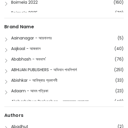
Boimela 2022
(160)
Boimela 2025
(72)
Boimela 2026
(48)
Brand Name
Buddhism
(2)
Aainanagar - আয়নানগর
(5)
Children
(50)
Aajkaal - আজকাল
(40)
Children's & Young Adult
(176)
Ababhash - অবভাস'
(76)
Classic
(20)
ABHIJAN PUBLISHERS - অভিযান পাবলিশার্স
(251)
Collections
(670)
Abishkar - আবিষ্কার প্রকাশনী
(33)
Comics
(8)
Adaam - আদম পত্রিকা
(23)
Detective
(4)
Aksharbritwa Prakashan - অক্ষরবৃত্ত প্রকাশনা
(40)
Devotional
(1)
Ampatajampata - আমপাতা জামপাতা
(11)
Authors
Dictionary
(8)
Anik- অনীক
(5)
Abadhut
(2)