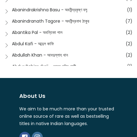
English
(133)
Anusha - অনুষা
(17)
Abanindrakrishna Basu - অবনীন্দ্রকৃষ্ণ বসু
(1)
Essay
(241)
Anushongik - আনুষঙ্গিক
(11)
Abanindranath Tagore - অবনীন্দ্রনাথ ঠাকুর
(7)
Featured Products
(22)
Anustup - অনুষ্টুপ প্রকাশনী
(88)
Abantika Pal - অবন্তিকা পাল
(2)
Fiction
(1421)
Apanpath - আপন পাঠ
(3)
Abdul Kafi - আব্দুল কাফি
(2)
Freedom Sale -2023
(19)
Aronno Publishers - অরণ্য পাবলিশার্স
(1)
Abdullah Khan - আবদুল্লাহ খান
(2)
Freedom Sale -2024
(15)
Ashadeep - আশাদীপ
(44)
Abdur Rahim Gaji - আব্দুর রহিম গাজী
(1)
General
(11)
Bahuswar Prokashoni - বহুস্বর প্রকাশনী
(51)
Abdush Shakur - আব্দুশ শাকুর
(1)
Intellectual History
(2)
Bandhabnagar | বান্ধবনগর
(6)
Abhas Roy Chowdhury - আভাস রায়চৌধুরি
(1)
Interview
(5)
About Us
Bangiya Sahitya Samsad
(61)
Abhibrata Chakraborty - অভিব্রত চক্রবর্তী
(1)
Ishwar Chandra Vidyasagar
(4)
Banishilpa - বাণীশিল্প
(28)
We aim to be much more than your trusted
Abhijit Chakrabarti - অভিজিৎ চক্রবর্তী
(2)
Journal
(6)
online source of rare as well as bestselling
Beyond Horizon Publication
(17)
Abhijit Chakrabarty
(1)
titles in native Indian languages.
Journalism
(5)
Bhalo Boi - ভালো বই
(4)
Abhijit Chakraborty - অভিজিৎ চক্রবর্তী
(3)