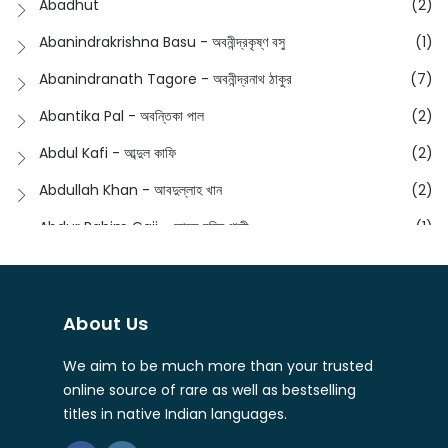
Abadhut
(2)
English
(133)
Anusha - অনুষা
(17)
Abanindrakrishna Basu - অবনীন্দ্রকৃষ্ণ বসু
(1)
Essay
(241)
Anushongik - আনুষঙ্গিক
(11)
Abanindranath Tagore - অবনীন্দ্রনাথ ঠাকুর
(7)
Featured Products
(23)
Anustup - অনুষ্টুপ প্রকাশনী
(88)
Abantika Pal - অবন্তিকা পাল
(2)
Fiction
(1421)
Apanpath - আপন পাঠ
(3)
Abdul Kafi - আব্দুল কাফি
(2)
Freedom Sale -2023
(19)
Aronno Publishers - অরণ্য পাবলিশার্স
(1)
Abdullah Khan - আবদুল্লাহ খান
(2)
Freedom Sale -2024
(15)
Ashadeep - আশাদীপ
(44)
Abdur Rahim Gaji - আব্দুর রহিম গাজী
(1)
General
(11)
Bahuswar Prokashoni - বহুস্বর প্রকাশনী
(51)
Abdush Shakur - আব্দুশ শাকুর
(1)
Intellectual History
(2)
Bandhabnagar | বান্ধবনগর
(6)
Abhas Roy Chowdhury - আভাস রায়চৌধুরি
(1)
Interview
(5)
About Us
Bangiya Sahitya Samsad
(61)
Abhibrata Chakraborty - অভিব্রত চক্রবর্তী
(1)
Ishwar Chandra Vidyasagar
(4)
Banishilpa - বাণীশিল্প
(28)
We aim to be much more than your trusted
Abhijit Chakrabarti - অভিজিৎ চক্রবর্তী
(2)
Journal
(6)
online source of rare as well as bestselling
Beyond Horizon Publication
(17)
Abhijit Chakrabarty
(1)
titles in native Indian languages.
Journalism
(5)
Bhalo Boi - ভালো বই
(4)