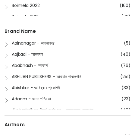
Boimela 2022
(160)
Boimela 2025
(72)
Boimela 2026
(48)
Brand Name
Buddhism
(2)
Aainanagar - আয়নানগর
(5)
Children
(50)
Aajkaal - আজকাল
(40)
Children's & Young Adult
(176)
Ababhash - অবভাস'
(76)
Classic
(20)
ABHIJAN PUBLISHERS - অভিযান পাবলিশার্স
(251)
Collections
(670)
Abishkar - আবিষ্কার প্রকাশনী
(33)
Comics
(8)
Adaam - আদম পত্রিকা
(23)
Detective
(4)
Aksharbritwa Prakashan - অক্ষরবৃত্ত প্রকাশনা
(40)
Devotional
(1)
Ampatajampata - আমপাতা জামপাতা
(11)
Authors
Dictionary
(8)
Anik- অনীক
(5)