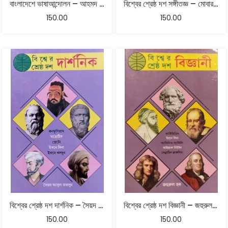
বাংলাদেশে ভাষাআন্দোলন – আহমদ রফিক
বিশ্বের শ্রেষ্ঠ দশ সঙ্গীতজ্ঞ – মোবারক হোসেন খান
150.00
150.00
বিশ্বের শ্রেষ্ঠ দশ দার্শনিক – সৈয়দ আবুল মকসুদ
বিশ্বের শ্রেষ্ঠ দশ বিজ্ঞানী – জহুরুল হক
150.00
150.00