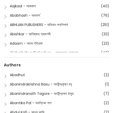
Children
(50)
Aajkaal - আজকাল
(40)
Children's & Young Adult
(176)
Ababhash - অবভাস'
(76)
Classic
(20)
ABHIJAN PUBLISHERS - অভিযান পাবলিশার্স
(251)
Collections
(670)
Abishkar - আবিষ্কার প্রকাশনী
(33)
Comics
(8)
Adaam - আদম পত্রিকা
(23)
Detective
(4)
Aksharbritwa Prakashan - অক্ষরবৃত্ত প্রকাশনা
(40)
Devotional
(1)
Ampatajampata - আমপাতা জামপাতা
(11)
Authors
Dictionary
(8)
Anik- অনীক
(5)
Abadhut
(2)
English
(133)
Anusha - অনুষা
(17)
Abanindrakrishna Basu - অবনীন্দ্রকৃষ্ণ বসু
(1)
Essay
(241)
Anushongik - আনুষঙ্গিক
(11)
Abanindranath Tagore - অবনীন্দ্রনাথ ঠাকুর
(7)
Featured Products
(22)
Anustup - অনুষ্টুপ প্রকাশনী
(88)
Abantika Pal - অবন্তিকা পাল
(2)
Fiction
(1421)
Apanpath - আপন পাঠ
(3)
Abdul Kafi - আব্দুল কাফি
(2)