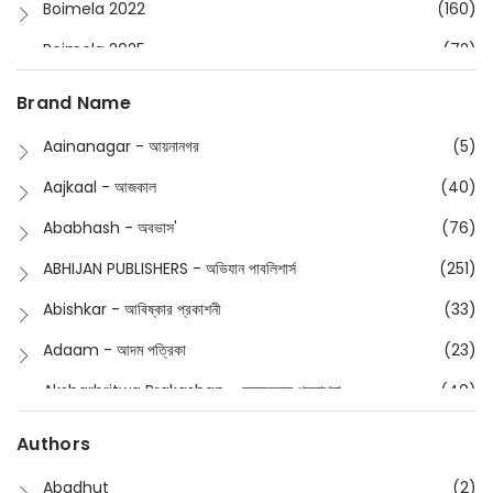
Boimela 2022
(160)
Boimela 2025
(72)
Boimela 2026
(48)
Brand Name
Buddhism
(2)
Aainanagar - আয়নানগর
(5)
Children
(50)
Aajkaal - আজকাল
(40)
Children's & Young Adult
(176)
Ababhash - অবভাস'
(76)
Classic
(20)
ABHIJAN PUBLISHERS - অভিযান পাবলিশার্স
(251)
Collections
(670)
Abishkar - আবিষ্কার প্রকাশনী
(33)
Comics
(8)
Adaam - আদম পত্রিকা
(23)
Detective
(4)
Aksharbritwa Prakashan - অক্ষরবৃত্ত প্রকাশনা
(40)
Devotional
(1)
Ampatajampata - আমপাতা জামপাতা
(11)
Authors
Dictionary
(8)
Anik- অনীক
(5)
Abadhut
(2)