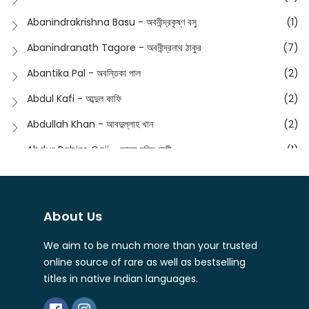
English
(133)
Anusha - অনুষা
(17)
Abanindrakrishna Basu - অবনীন্দ্রকৃষ্ণ বসু
(1)
Essay
(241)
Anushongik - আনুষঙ্গিক
(11)
Abanindranath Tagore - অবনীন্দ্রনাথ ঠাকুর
(7)
Featured Products
(23)
Anustup - অনুষ্টুপ প্রকাশনী
(88)
Abantika Pal - অবন্তিকা পাল
(2)
Fiction
(1421)
Apanpath - আপন পাঠ
(3)
Abdul Kafi - আব্দুল কাফি
(2)
Freedom Sale -2023
(19)
Aronno Publishers - অরণ্য পাবলিশার্স
(1)
Abdullah Khan - আবদুল্লাহ খান
(2)
Freedom Sale -2024
(15)
Ashadeep - আশাদীপ
(44)
Abdur Rahim Gaji - আব্দুর রহিম গাজী
(1)
General
(11)
Bahuswar Prokashoni - বহুস্বর প্রকাশনী
(51)
Abdush Shakur - আব্দুশ শাকুর
(1)
Intellectual History
(2)
Bandhabnagar | বান্ধবনগর
(6)
Abhas Roy Chowdhury - আভাস রায়চৌধুরি
(1)
Interview
(5)
About Us
Bangiya Sahitya Samsad
(61)
Abhibrata Chakraborty - অভিব্রত চক্রবর্তী
(1)
Ishwar Chandra Vidyasagar
(4)
Banishilpa - বাণীশিল্প
(28)
We aim to be much more than your trusted
Abhijit Chakrabarti - অভিজিৎ চক্রবর্তী
(2)
Journal
(6)
online source of rare as well as bestselling
Beyond Horizon Publication
(17)
Abhijit Chakrabarty
(1)
titles in native Indian languages.
Journalism
(5)
Bhalo Boi - ভালো বই
(4)
Abhijit Chakraborty - অভিজিৎ চক্রবর্তী
(3)