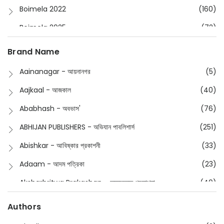
Boimela 2022
(160)
Boimela 2025
(72)
Boimela 2026
(48)
Brand Name
Buddhism
(2)
Aainanagar - আয়নানগর
(5)
Children
(50)
Aajkaal - আজকাল
(40)
Children's & Young Adult
(176)
Ababhash - অবভাস'
(76)
Classic
(20)
ABHIJAN PUBLISHERS - অভিযান পাবলিশার্স
(251)
Collections
(670)
Abishkar - আবিষ্কার প্রকাশনী
(33)
Comics
(8)
Adaam - আদম পত্রিকা
(23)
Detective
(4)
Aksharbritwa Prakashan - অক্ষরবৃত্ত প্রকাশনা
(40)
Devotional
(1)
Ampatajampata - আমপাতা জামপাতা
(11)
Authors
Dictionary
(8)
Anik- অনীক
(5)