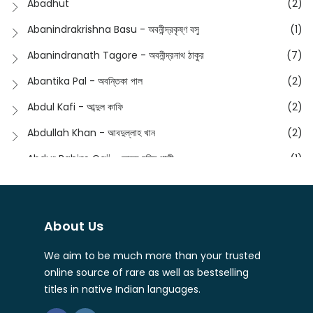
Abadhut
(2)
English
(133)
Anusha - অনুষা
(17)
Abanindrakrishna Basu - অবনীন্দ্রকৃষ্ণ বসু
(1)
Essay
(241)
Anushongik - আনুষঙ্গিক
(11)
Abanindranath Tagore - অবনীন্দ্রনাথ ঠাকুর
(7)
Featured Products
(22)
Anustup - অনুষ্টুপ প্রকাশনী
(88)
Abantika Pal - অবন্তিকা পাল
(2)
Fiction
(1421)
Apanpath - আপন পাঠ
(3)
Abdul Kafi - আব্দুল কাফি
(2)
Freedom Sale -2023
(19)
Aronno Publishers - অরণ্য পাবলিশার্স
(1)
Abdullah Khan - আবদুল্লাহ খান
(2)
Freedom Sale -2024
(15)
Ashadeep - আশাদীপ
(44)
Abdur Rahim Gaji - আব্দুর রহিম গাজী
(1)
General
(11)
Bahuswar Prokashoni - বহুস্বর প্রকাশনী
(51)
Abdush Shakur - আব্দুশ শাকুর
(1)
Intellectual History
(2)
Bandhabnagar | বান্ধবনগর
(6)
Abhas Roy Chowdhury - আভাস রায়চৌধুরি
(1)
Interview
(5)
About Us
Bangiya Sahitya Samsad
(61)
Abhibrata Chakraborty - অভিব্রত চক্রবর্তী
(1)
Ishwar Chandra Vidyasagar
(4)
Banishilpa - বাণীশিল্প
(28)
We aim to be much more than your trusted
Abhijit Chakrabarti - অভিজিৎ চক্রবর্তী
(2)
Journal
(6)
online source of rare as well as bestselling
Beyond Horizon Publication
(17)
Abhijit Chakrabarty
(1)
titles in native Indian languages.
Journalism
(5)
Bhalo Boi - ভালো বই
(4)