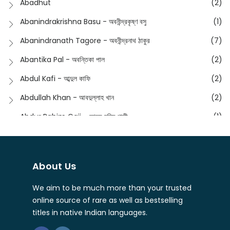
Abadhut
(2)
English
(133)
Anusha - অনুষা
(17)
Abanindrakrishna Basu - অবনীন্দ্রকৃষ্ণ বসু
(1)
Essay
(241)
Anushongik - আনুষঙ্গিক
(11)
Abanindranath Tagore - অবনীন্দ্রনাথ ঠাকুর
(7)
Featured Products
(22)
Anustup - অনুষ্টুপ প্রকাশনী
(88)
Abantika Pal - অবন্তিকা পাল
(2)
Fiction
(1421)
Apanpath - আপন পাঠ
(3)
Abdul Kafi - আব্দুল কাফি
(2)
Freedom Sale -2023
(19)
Aronno Publishers - অরণ্য পাবলিশার্স
(1)
Abdullah Khan - আবদুল্লাহ খান
(2)
Freedom Sale -2024
(15)
Ashadeep - আশাদীপ
(44)
Abdur Rahim Gaji - আব্দুর রহিম গাজী
(1)
General
(11)
Bahuswar Prokashoni - বহুস্বর প্রকাশনী
(51)
Abdush Shakur - আব্দুশ শাকুর
(1)
Intellectual History
(2)
Bandhabnagar | বান্ধবনগর
(6)
Abhas Roy Chowdhury - আভাস রায়চৌধুরি
(1)
Interview
(5)
About Us
Bangiya Sahitya Samsad
(61)
Abhibrata Chakraborty - অভিব্রত চক্রবর্তী
(1)
Ishwar Chandra Vidyasagar
(4)
Banishilpa - বাণীশিল্প
(28)
We aim to be much more than your trusted
Abhijit Chakrabarti - অভিজিৎ চক্রবর্তী
(2)
Journal
(6)
online source of rare as well as bestselling
Beyond Horizon Publication
(17)
Abhijit Chakrabarty
(1)
titles in native Indian languages.
Journalism
(5)
Bhalo Boi - ভালো বই
(4)