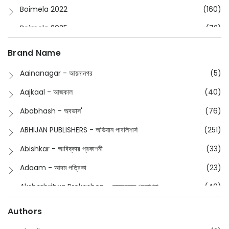
Boimela 2022
(160)
Boimela 2025
(72)
Boimela 2026
(48)
Brand Name
Buddhism
(2)
Aainanagar - আয়নানগর
(5)
Children
(50)
Aajkaal - আজকাল
(40)
Children's & Young Adult
(176)
Ababhash - অবভাস'
(76)
Classic
(20)
ABHIJAN PUBLISHERS - অভিযান পাবলিশার্স
(251)
Collections
(670)
Abishkar - আবিষ্কার প্রকাশনী
(33)
Comics
(8)
Adaam - আদম পত্রিকা
(23)
Detective
(4)
Aksharbritwa Prakashan - অক্ষরবৃত্ত প্রকাশনা
(40)
Devotional
(1)
Ampatajampata - আমপাতা জামপাতা
(11)
Authors
Dictionary
(8)
Anik- অনীক
(5)