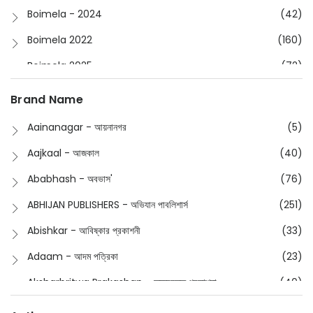
Boimela - 2024
(42)
Boimela 2022
(160)
Boimela 2025
(72)
Boimela 2026
(48)
Brand Name
Buddhism
(2)
Aainanagar - আয়নানগর
(5)
Children
(50)
Aajkaal - আজকাল
(40)
Children's & Young Adult
(176)
Ababhash - অবভাস'
(76)
Classic
(20)
ABHIJAN PUBLISHERS - অভিযান পাবলিশার্স
(251)
Collections
(670)
Abishkar - আবিষ্কার প্রকাশনী
(33)
Comics
(8)
Adaam - আদম পত্রিকা
(23)
Detective
(4)
Aksharbritwa Prakashan - অক্ষরবৃত্ত প্রকাশনা
(40)
Devotional
(1)
Ampatajampata - আমপাতা জামপাতা
(11)