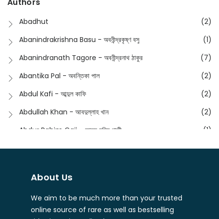
Authors
Dictionary
(8)
Anik- অনীক
(5)
Abadhut
(2)
English
(133)
Anusha - অনুষা
(17)
Abanindrakrishna Basu - অবনীন্দ্রকৃষ্ণ বসু
(1)
Essay
(241)
Anushongik - আনুষঙ্গিক
(11)
Abanindranath Tagore - অবনীন্দ্রনাথ ঠাকুর
(7)
Featured Products
(22)
Anustup - অনুষ্টুপ প্রকাশনী
(88)
Abantika Pal - অবন্তিকা পাল
(2)
Fiction
(1421)
Apanpath - আপন পাঠ
(3)
Abdul Kafi - আব্দুল কাফি
(2)
Freedom Sale -2023
(19)
Aronno Publishers - অরণ্য পাবলিশার্স
(1)
Abdullah Khan - আবদুল্লাহ খান
(2)
Freedom Sale -2024
(15)
Ashadeep - আশাদীপ
(44)
Abdur Rahim Gaji - আব্দুর রহিম গাজী
(1)
General
(11)
Bahuswar Prokashoni - বহুস্বর প্রকাশনী
(51)
Abdush Shakur - আব্দুশ শাকুর
(1)
Intellectual History
(2)
Bandhabnagar | বান্ধবনগর
(6)
Abhas Roy Chowdhury - আভাস রায়চৌধুরি
(1)
Interview
(5)
About Us
Bangiya Sahitya Samsad
(61)
Abhibrata Chakraborty - অভিব্রত চক্রবর্তী
(1)
Ishwar Chandra Vidyasagar
(4)
Banishilpa - বাণীশিল্প
(28)
We aim to be much more than your trusted
Abhijit Chakrabarti - অভিজিৎ চক্রবর্তী
(2)
Journal
(6)
online source of rare as well as bestselling
Beyond Horizon Publication
(17)