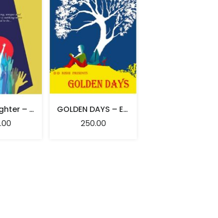
Dear Daughter – Edited By Dr. D D Rishi
GOLDEN DAYS – Edited By Dr. D D Rishi
.00
250.00