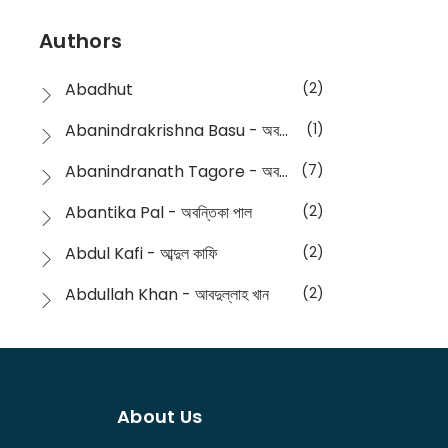
Devotional
(1)
Ampatajampata - আমপাতা জামপাতা
(11)
Authors
Dictionary
(8)
Anik- অনীক
(5)
Abadhut
(2)
English
(133)
Anusha - অনুষা
(17)
Abanindrakrishna Basu - অবনীন্দ্রকৃষ্ণ বসু
(1)
Essay
(241)
Anushongik - আনুষঙ্গিক
(11)
Abanindranath Tagore - অবনীন্দ্রনাথ ঠাকুর
(7)
Featured Products
(22)
Anustup - অনুষ্টুপ প্রকাশনী
(88)
Abantika Pal - অবন্তিকা পাল
(2)
Fiction
(1421)
Apanpath - আপন পাঠ
(3)
Abdul Kafi - আব্দুল কাফি
(2)
Freedom Sale -2023
(19)
Aronno Publishers - অরণ্য পাবলিশার্স
(1)
Abdullah Khan - আবদুল্লাহ খান
(2)
Freedom Sale -2024
(15)
Ashadeep - আশাদীপ
(44)
Abdur Rahim Gaji - আব্দুর রহিম গাজী
(1)
General
(11)
Bahuswar Prokashoni - বহুস্বর প্রকাশনী
(51)
Abdush Shakur - আব্দুশ শাকুর
(1)
Intellectual History
(2)
Bandhabnagar | বান্ধবনগর
(6)
About Us
Abhas Roy Chowdhury - আভাস রায়চৌধুরি
(1)
Interview
(5)
Bangiya Sahitya Samsad
(61)