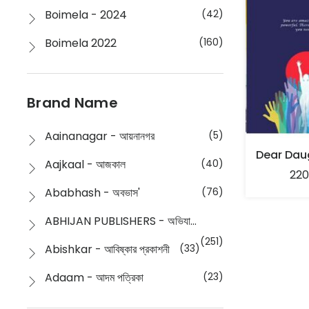
Boimela - 2024
(42)
Boimela 2022
(160)
Boimela 2025
(72)
Boimela 2026
(48)
Brand Name
Buddhism
(2)
Aainanagar - আয়নানগর
(5)
Children
(50)
Aajkaal - আজকাল
(40)
220
Children's & Young Adult
(176)
Ababhash - অবভাস'
(76)
Classic
(20)
ABHIJAN PUBLISHERS - অভিযান পাবলিশার্স
Collections
(670)
(251)
Abishkar - আবিষ্কার প্রকাশনী
(33)
Comics
(8)
Adaam - আদম পত্রিকা
(23)
Detective
(4)
Aksharbritwa Prakashan - অক্ষরবৃত্ত প্রকাশনা
(40)