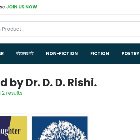
ase
JOIN US NOW
ER
বইমেলার বই
NON-FICTION
FICTION
POETRY
d by Dr. D. D. Rishi.
 2 results