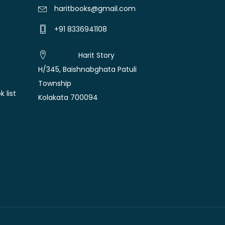
haritbooks@gmail.com
+91 8336941108
Harit Story
H/345, Baishnabghata Patuli
Township
 list
Kolakata 700094