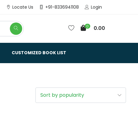
Login
Locate Us
+91-8336941108
0
0.00
CUSTOMIZED BOOK LIST