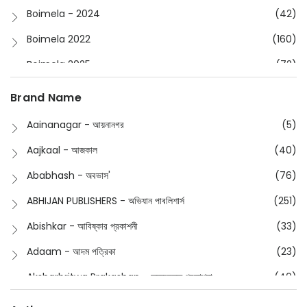
Boimela - 2024
(42)
Boimela 2022
(160)
Boimela 2025
(72)
Boimela 2026
(48)
Brand Name
Buddhism
(2)
Aainanagar - আয়নানগর
(5)
Children
(50)
Aajkaal - আজকাল
(40)
Children's & Young Adult
(176)
Ababhash - অবভাস'
(76)
Classic
(20)
ABHIJAN PUBLISHERS - অভিযান পাবলিশার্স
(251)
Collections
(670)
Abishkar - আবিষ্কার প্রকাশনী
(33)
Comics
(8)
Adaam - আদম পত্রিকা
(23)
Detective
(4)
Aksharbritwa Prakashan - অক্ষরবৃত্ত প্রকাশনা
(40)
Devotional
(1)
Ampatajampata - আমপাতা জামপাতা
(11)