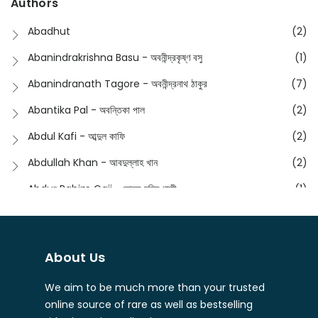
Authors
Dictionary
(8)
Anik- অনীক
(5)
Abadhut
(2)
English
(133)
Anusha - অনুষা
(17)
Abanindrakrishna Basu - অবনীন্দ্রকৃষ্ণ বসু
(1)
Essay
(241)
Anushongik - আনুষঙ্গিক
(11)
Abanindranath Tagore - অবনীন্দ্রনাথ ঠাকুর
(7)
Featured Products
(22)
Anustup - অনুষ্টুপ প্রকাশনী
(88)
Abantika Pal - অবন্তিকা পাল
(2)
Fiction
(1421)
Apanpath - আপন পাঠ
(3)
Abdul Kafi - আব্দুল কাফি
(2)
Freedom Sale -2023
(19)
Aronno Publishers - অরণ্য পাবলিশার্স
(1)
Abdullah Khan - আবদুল্লাহ খান
(2)
Freedom Sale -2024
(15)
Ashadeep - আশাদীপ
(44)
Abdur Rahim Gaji - আব্দুর রহিম গাজী
(1)
General
(11)
Bahuswar Prokashoni - বহুস্বর প্রকাশনী
(51)
Abdush Shakur - আব্দুশ শাকুর
(1)
Intellectual History
(2)
Bandhabnagar | বান্ধবনগর
(6)
Abhas Roy Chowdhury - আভাস রায়চৌধুরি
(1)
Interview
(5)
About Us
Bangiya Sahitya Samsad
(61)
Abhibrata Chakraborty - অভিব্রত চক্রবর্তী
(1)
Ishwar Chandra Vidyasagar
(4)
Banishilpa - বাণীশিল্প
(28)
We aim to be much more than your trusted
Abhijit Chakrabarti - অভিজিৎ চক্রবর্তী
(2)
Journal
(6)
online source of rare as well as bestselling
Beyond Horizon Publication
(17)