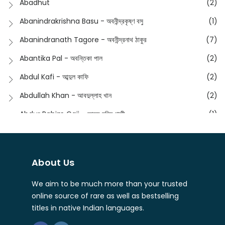
Abadhut
(2)
English
(133)
Anusha - অনুষা
(17)
Abanindrakrishna Basu - অবনীন্দ্রকৃষ্ণ বসু
(1)
Essay
(241)
Anushongik - আনুষঙ্গিক
(11)
Abanindranath Tagore - অবনীন্দ্রনাথ ঠাকুর
(7)
Featured Products
(22)
Anustup - অনুষ্টুপ প্রকাশনী
(88)
Abantika Pal - অবন্তিকা পাল
(2)
Fiction
(1421)
Apanpath - আপন পাঠ
(3)
Abdul Kafi - আব্দুল কাফি
(2)
Freedom Sale -2023
(19)
Aronno Publishers - অরণ্য পাবলিশার্স
(1)
Abdullah Khan - আবদুল্লাহ খান
(2)
Freedom Sale -2024
(15)
Ashadeep - আশাদীপ
(44)
Abdur Rahim Gaji - আব্দুর রহিম গাজী
(1)
General
(11)
Bahuswar Prokashoni - বহুস্বর প্রকাশনী
(51)
Abdush Shakur - আব্দুশ শাকুর
(1)
Intellectual History
(2)
Bandhabnagar | বান্ধবনগর
(6)
Abhas Roy Chowdhury - আভাস রায়চৌধুরি
(1)
Interview
(5)
About Us
Bangiya Sahitya Samsad
(61)
Abhibrata Chakraborty - অভিব্রত চক্রবর্তী
(1)
Ishwar Chandra Vidyasagar
(4)
Banishilpa - বাণীশিল্প
(28)
We aim to be much more than your trusted
Abhijit Chakrabarti - অভিজিৎ চক্রবর্তী
(2)
Journal
(6)
online source of rare as well as bestselling
Beyond Horizon Publication
(17)
Abhijit Chakrabarty
(1)
titles in native Indian languages.
Journalism
(5)
Bhalo Boi - ভালো বই
(4)