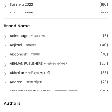
Boimela 2022
(160)
Boimela 2025
(72)
Boimela 2026
(48)
Brand Name
Buddhism
(2)
Aainanagar - আয়নানগর
(5)
Children
(50)
Aajkaal - আজকাল
(40)
Children's & Young Adult
(176)
Ababhash - অবভাস'
(76)
Classic
(20)
ABHIJAN PUBLISHERS - অভিযান পাবলিশার্স
(251)
Collections
(670)
Abishkar - আবিষ্কার প্রকাশনী
(33)
Comics
(8)
Adaam - আদম পত্রিকা
(23)
Detective
(4)
Aksharbritwa Prakashan - অক্ষরবৃত্ত প্রকাশনা
(40)
Devotional
(1)
Ampatajampata - আমপাতা জামপাতা
(11)
Authors
Dictionary
(8)
Anik- অনীক
(5)