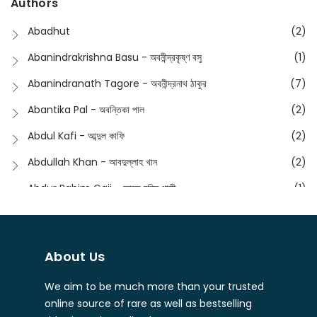
Authors
Dictionary
(8)
Anik- অনীক
(5)
Abadhut
(2)
English
(133)
Anusha - অনুষা
(17)
Abanindrakrishna Basu - অবনীন্দ্রকৃষ্ণ বসু
(1)
Essay
(241)
Anushongik - আনুষঙ্গিক
(11)
Abanindranath Tagore - অবনীন্দ্রনাথ ঠাকুর
(7)
Featured Products
(22)
Anustup - অনুষ্টুপ প্রকাশনী
(88)
Abantika Pal - অবন্তিকা পাল
(2)
Fiction
(1421)
Apanpath - আপন পাঠ
(3)
Abdul Kafi - আব্দুল কাফি
(2)
Freedom Sale -2023
(19)
Aronno Publishers - অরণ্য পাবলিশার্স
(1)
Abdullah Khan - আবদুল্লাহ খান
(2)
Freedom Sale -2024
(15)
Ashadeep - আশাদীপ
(44)
Abdur Rahim Gaji - আব্দুর রহিম গাজী
(1)
General
(11)
Bahuswar Prokashoni - বহুস্বর প্রকাশনী
(51)
Abdush Shakur - আব্দুশ শাকুর
(1)
Intellectual History
(2)
Bandhabnagar | বান্ধবনগর
(6)
Abhas Roy Chowdhury - আভাস রায়চৌধুরি
(1)
Interview
(5)
About Us
Bangiya Sahitya Samsad
(61)
Abhibrata Chakraborty - অভিব্রত চক্রবর্তী
(1)
Ishwar Chandra Vidyasagar
(4)
Banishilpa - বাণীশিল্প
(28)
We aim to be much more than your trusted
Abhijit Chakrabarti - অভিজিৎ চক্রবর্তী
(2)
Journal
(6)
online source of rare as well as bestselling
Beyond Horizon Publication
(17)