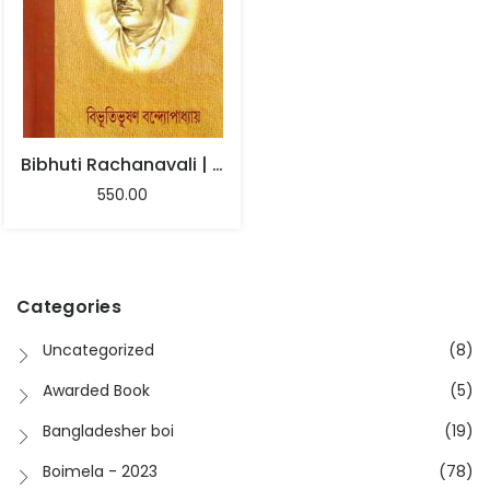
Bibhuti Rachanavali | Part-1 | Bibhutibhusan Bandyopadhyay
550.00
Categories
Uncategorized
(8)
Awarded Book
(5)
Bangladesher boi
(19)
Boimela - 2023
(78)