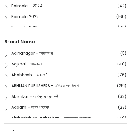
Boimela - 2024
(42)
Boimela 2022
(160)
Boimela 2025
(72)
Boimela 2026
(48)
Brand Name
Buddhism
(2)
Aainanagar - আয়নানগর
(5)
Children
(50)
Aajkaal - আজকাল
(40)
Children's & Young Adult
(176)
Ababhash - অবভাস'
(76)
Classic
(20)
ABHIJAN PUBLISHERS - অভিযান পাবলিশার্স
(251)
Collections
(670)
Abishkar - আবিষ্কার প্রকাশনী
(33)
Comics
(8)
Adaam - আদম পত্রিকা
(23)
Detective
(4)
Aksharbritwa Prakashan - অক্ষরবৃত্ত প্রকাশনা
(40)
Devotional
(1)
Ampatajampata - আমপাতা জামপাতা
(11)