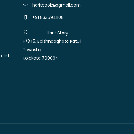
haritbooks@gmail.com
+91 8336941108
Harit Story
H/345, Baishnabghata Patuli
Township
 list
Kolakata 700094