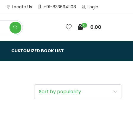
Login
Locate Us
+91-8336941108
0
0.00
CUSTOMIZED BOOK LIST