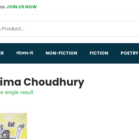
ase
JOIN US NOW
ER
বইমেলার বই
NON-FICTION
FICTION
POETRY
ima Choudhury
e single result