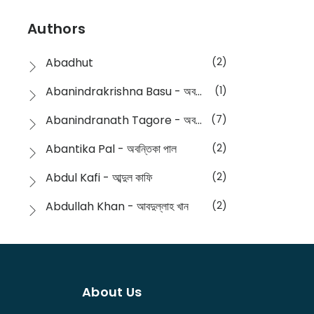
Devotional
(1)
Ampatajampata - আমপাতা জামপাতা
(11)
Authors
Dictionary
(8)
Anik- অনীক
(5)
Abadhut
(2)
English
(133)
Anusha - অনুষা
(17)
Abanindrakrishna Basu - অবনীন্দ্রকৃষ্ণ বসু
(1)
Essay
(241)
Anushongik - আনুষঙ্গিক
(11)
Abanindranath Tagore - অবনীন্দ্রনাথ ঠাকুর
(7)
Featured Products
(22)
Anustup - অনুষ্টুপ প্রকাশনী
(88)
Abantika Pal - অবন্তিকা পাল
(2)
Fiction
(1421)
Apanpath - আপন পাঠ
(3)
Abdul Kafi - আব্দুল কাফি
(2)
Freedom Sale -2023
(19)
Aronno Publishers - অরণ্য পাবলিশার্স
(1)
Abdullah Khan - আবদুল্লাহ খান
(2)
Freedom Sale -2024
(15)
Ashadeep - আশাদীপ
(44)
Abdur Rahim Gaji - আব্দুর রহিম গাজী
(1)
General
(11)
Bahuswar Prokashoni - বহুস্বর প্রকাশনী
(51)
Abdush Shakur - আব্দুশ শাকুর
(1)
Intellectual History
(2)
Bandhabnagar | বান্ধবনগর
(6)
About Us
Abhas Roy Chowdhury - আভাস রায়চৌধুরি
(1)
Interview
(5)
Bangiya Sahitya Samsad
(61)