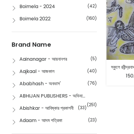
Boimela - 2024
(42)
Boimela 2022
(160)
Boimela 2025
(72)
Boimela 2026
(48)
Brand Name
Buddhism
(2)
Aainanagar - আয়নানগর
(5)
Children
(50)
Aajkaal - আজকাল
(40)
150
Children's & Young Adult
(176)
Ababhash - অবভাস'
(76)
Classic
(20)
ABHIJAN PUBLISHERS - অভিযান পাবলিশার্স
Collections
(670)
(251)
Abishkar - আবিষ্কার প্রকাশনী
(33)
Comics
(8)
Adaam - আদম পত্রিকা
(23)
Detective
(4)
Aksharbritwa Prakashan - অক্ষরবৃত্ত প্রকাশনা
(40)