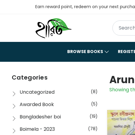
Earn reward point, redeem on your next purch
BROWSE BOOKS
REGIST
Arun
Categories
Showing th
Uncategorized
(8)
Awarded Book
(5)
Bangladesher boi
(19)
Boimela - 2023
(78)