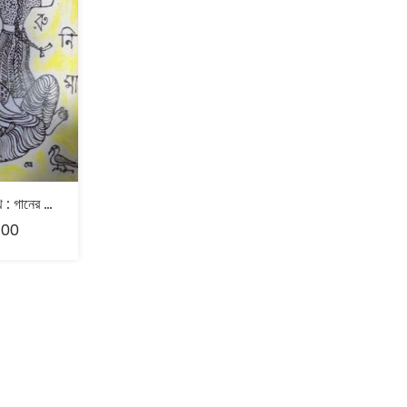
স্কুলে রবীন্দ্রনাথ : গানের ভেতর দিয়ে – অরুনিমা চৌধুরী
.00