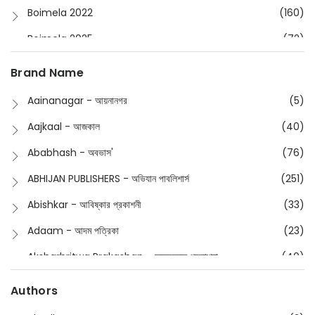
Boimela 2022
(160)
Boimela 2025
(72)
Boimela 2026
(48)
Brand Name
Buddhism
(2)
Aainanagar - আয়নানগর
(5)
Children
(50)
Aajkaal - আজকাল
(40)
Children's & Young Adult
(176)
Ababhash - অবভাস'
(76)
Classic
(20)
ABHIJAN PUBLISHERS - অভিযান পাবলিশার্স
(251)
Collections
(670)
Abishkar - আবিষ্কার প্রকাশনী
(33)
Comics
(8)
Adaam - আদম পত্রিকা
(23)
Detective
(4)
Aksharbritwa Prakashan - অক্ষরবৃত্ত প্রকাশনা
(40)
Devotional
(1)
Ampatajampata - আমপাতা জামপাতা
(11)
Authors
Dictionary
(8)
Anik- অনীক
(5)