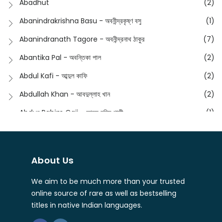
Abadhut
(2)
English
(133)
Anusha - অনুষা
(17)
Abanindrakrishna Basu - অবনীন্দ্রকৃষ্ণ বসু
(1)
Essay
(241)
Anushongik - আনুষঙ্গিক
(11)
Abanindranath Tagore - অবনীন্দ্রনাথ ঠাকুর
(7)
Featured Products
(22)
Anustup - অনুষ্টুপ প্রকাশনী
(88)
Abantika Pal - অবন্তিকা পাল
(2)
Fiction
(1421)
Apanpath - আপন পাঠ
(3)
Abdul Kafi - আব্দুল কাফি
(2)
Freedom Sale -2023
(19)
Aronno Publishers - অরণ্য পাবলিশার্স
(1)
Abdullah Khan - আবদুল্লাহ খান
(2)
Freedom Sale -2024
(15)
Ashadeep - আশাদীপ
(44)
Abdur Rahim Gaji - আব্দুর রহিম গাজী
(1)
General
(11)
Bahuswar Prokashoni - বহুস্বর প্রকাশনী
(51)
Abdush Shakur - আব্দুশ শাকুর
(1)
Intellectual History
(2)
Bandhabnagar | বান্ধবনগর
(6)
Abhas Roy Chowdhury - আভাস রায়চৌধুরি
(1)
Interview
(5)
About Us
Bangiya Sahitya Samsad
(61)
Abhibrata Chakraborty - অভিব্রত চক্রবর্তী
(1)
Ishwar Chandra Vidyasagar
(4)
Banishilpa - বাণীশিল্প
(28)
We aim to be much more than your trusted
Abhijit Chakrabarti - অভিজিৎ চক্রবর্তী
(2)
Journal
(6)
online source of rare as well as bestselling
Beyond Horizon Publication
(17)
Abhijit Chakrabarty
(1)
titles in native Indian languages.
Journalism
(5)
Bhalo Boi - ভালো বই
(4)