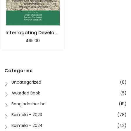
Interrogating Development : Perspectives On The Economy, Environment, Ethnicity And Gender – Anjan Chakrabarti, Rajarshi Chatterjee, Panchali Sengupta
495.00
Categories
Uncategorized
(8)
Awarded Book
(5)
Bangladesher boi
(19)
Boimela - 2023
(78)
Boimela - 2024
(42)