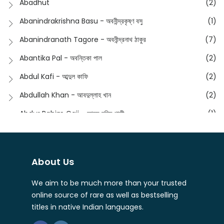
Abadhut
(2)
English
(133)
Anusha - অনুষা
(17)
Abanindrakrishna Basu - অবনীন্দ্রকৃষ্ণ বসু
(1)
Essay
(241)
Anushongik - আনুষঙ্গিক
(11)
Abanindranath Tagore - অবনীন্দ্রনাথ ঠাকুর
(7)
Featured Products
(23)
Anustup - অনুষ্টুপ প্রকাশনী
(88)
Abantika Pal - অবন্তিকা পাল
(2)
Fiction
(1421)
Apanpath - আপন পাঠ
(3)
Abdul Kafi - আব্দুল কাফি
(2)
Freedom Sale -2023
(19)
Aronno Publishers - অরণ্য পাবলিশার্স
(1)
Abdullah Khan - আবদুল্লাহ খান
(2)
Freedom Sale -2024
(15)
Ashadeep - আশাদীপ
(44)
Abdur Rahim Gaji - আব্দুর রহিম গাজী
(1)
General
(11)
Bahuswar Prokashoni - বহুস্বর প্রকাশনী
(51)
Abdush Shakur - আব্দুশ শাকুর
(1)
Intellectual History
(2)
Bandhabnagar | বান্ধবনগর
(6)
Abhas Roy Chowdhury - আভাস রায়চৌধুরি
(1)
Interview
(5)
About Us
Bangiya Sahitya Samsad
(61)
Abhibrata Chakraborty - অভিব্রত চক্রবর্তী
(1)
Ishwar Chandra Vidyasagar
(4)
Banishilpa - বাণীশিল্প
(28)
We aim to be much more than your trusted
Abhijit Chakrabarti - অভিজিৎ চক্রবর্তী
(2)
Journal
(6)
online source of rare as well as bestselling
Beyond Horizon Publication
(17)
Abhijit Chakrabarty
(1)
titles in native Indian languages.
Journalism
(5)
Bhalo Boi - ভালো বই
(4)