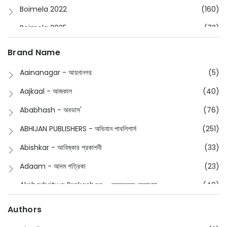
Boimela 2022
(160)
Boimela 2025
(72)
Boimela 2026
(48)
Brand Name
Buddhism
(2)
Aainanagar - আয়নানগর
(5)
Children
(50)
Aajkaal - আজকাল
(40)
Children's & Young Adult
(176)
Ababhash - অবভাস'
(76)
Classic
(20)
ABHIJAN PUBLISHERS - অভিযান পাবলিশার্স
(251)
Collections
(670)
Abishkar - আবিষ্কার প্রকাশনী
(33)
Comics
(8)
Adaam - আদম পত্রিকা
(23)
Detective
(4)
Aksharbritwa Prakashan - অক্ষরবৃত্ত প্রকাশনা
(40)
Devotional
(1)
Ampatajampata - আমপাতা জামপাতা
(11)
Authors
Dictionary
(8)
Anik- অনীক
(5)