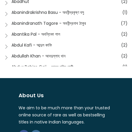
Abadhut
(2)
English
(133)
Anusha - অনুষা
(17)
Abanindrakrishna Basu - অবনীন্দ্রকৃষ্ণ বসু
(1)
Essay
(241)
Anushongik - আনুষঙ্গিক
(11)
Abanindranath Tagore - অবনীন্দ্রনাথ ঠাকুর
(7)
Featured Products
(22)
Anustup - অনুষ্টুপ প্রকাশনী
(88)
Abantika Pal - অবন্তিকা পাল
(2)
Fiction
(1421)
Apanpath - আপন পাঠ
(3)
Abdul Kafi - আব্দুল কাফি
(2)
Freedom Sale -2023
(19)
Aronno Publishers - অরণ্য পাবলিশার্স
(1)
Abdullah Khan - আবদুল্লাহ খান
(2)
Freedom Sale -2024
(15)
Ashadeep - আশাদীপ
(44)
Abdur Rahim Gaji - আব্দুর রহিম গাজী
(1)
General
(11)
Bahuswar Prokashoni - বহুস্বর প্রকাশনী
(51)
Abdush Shakur - আব্দুশ শাকুর
(1)
Intellectual History
(2)
Bandhabnagar | বান্ধবনগর
(6)
Abhas Roy Chowdhury - আভাস রায়চৌধুরি
(1)
Interview
(5)
About Us
Bangiya Sahitya Samsad
(61)
Abhibrata Chakraborty - অভিব্রত চক্রবর্তী
(1)
Ishwar Chandra Vidyasagar
(4)
Banishilpa - বাণীশিল্প
(28)
We aim to be much more than your trusted
Abhijit Chakrabarti - অভিজিৎ চক্রবর্তী
(2)
Journal
(6)
online source of rare as well as bestselling
Beyond Horizon Publication
(17)
Abhijit Chakrabarty
(1)
titles in native Indian languages.
Journalism
(5)
Bhalo Boi - ভালো বই
(4)