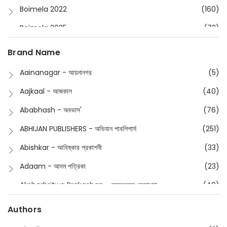
Boimela 2022
(160)
Boimela 2025
(72)
Boimela 2026
(48)
Brand Name
Buddhism
(2)
Aainanagar - আয়নানগর
(5)
Children
(50)
Aajkaal - আজকাল
(40)
Children's & Young Adult
(176)
Ababhash - অবভাস'
(76)
Classic
(20)
ABHIJAN PUBLISHERS - অভিযান পাবলিশার্স
(251)
Collections
(670)
Abishkar - আবিষ্কার প্রকাশনী
(33)
Comics
(8)
Adaam - আদম পত্রিকা
(23)
Detective
(4)
Aksharbritwa Prakashan - অক্ষরবৃত্ত প্রকাশনা
(40)
Devotional
(1)
Ampatajampata - আমপাতা জামপাতা
(11)
Authors
Dictionary
(8)
Anik- অনীক
(5)