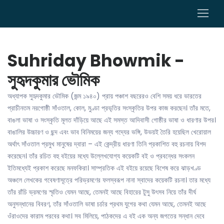
0
Suhriday Bhowmik -
সুহৃদকুমার ভৌমিক
অধ্যাপক সুহৃদকুমার ভৌমিক (জন্ম ১৯৪০) প্রায় পঞ্চাশ বছরেরও বেশি সময় ধরে ভারতের
প্রাচীনতম নরগোষ্ঠী সাঁওতাল, কোল, মুণ্ডা প্রভৃতির সংস্কৃতির উপর কাজ করছেন। তাঁর মতে,
বাঙলা ভাষা ও সংস্কৃতি মূলত দাঁড়িয়ে আছে এই সমস্ত আদিবাসী গোষ্ঠীর ভাষা ও ধারণার উপর।
বাঙালির উচ্চারণ ও ছন্দ এবং ভাব বিনিময়ের জন্য গদ্যের ভঙ্গি, উভয়ই তৈরি হয়েছিল খেরোয়াল
অর্থাৎ সাঁওতাল প্রমুখ মানুষের দ্বারা – এই কেন্দ্রীয় ধারণা তিনি প্রকাশিত বহু রচনায় বিশদ
করেছেন। তাঁর রচিত বহু বইয়ের মধ্যে উল্লেখযোগ্য কয়েকটি বই ও প্রবন্ধের সংকলন
ইতিমধ্যেই প্রকাশ করেছে মনফকিরা। সাম্প্রতিক এই বইয়ে রয়েছে বিশেষ করে ঝাড়খণ্ড
অঞ্চলে লেখকের গবেষণাসূত্রে পরিভ্রমণের ফলস্বরূপ নানা স্বাদের কয়েকটি রচনা। তার মধ্যে
তাঁর রাঁচি ভ্রমণের স্মৃতিও যেমন আছে, তেমনই আছে বিহারের টুসু উৎসব নিয়ে তাঁর দীর্ঘ
অনুসন্ধানের বিবরণ, তাঁর সাঁওতালি ভাষা চর্চার প্রথম যুগের কথা যেমন আছে, তেমনই আছে
ওঁরাওদের কারাম পরবের কথা। সব মিলিয়ে, পাঠকদের এ বই এক অন্য জগতের সন্ধান দেবে