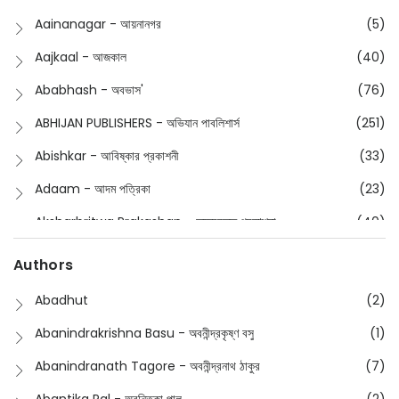
Buddhism
(2)
Aainanagar - আয়নানগর
(5)
Children
(50)
Aajkaal - আজকাল
(40)
Children's & Young Adult
(176)
Ababhash - অবভাস'
(76)
Classic
(20)
ABHIJAN PUBLISHERS - অভিযান পাবলিশার্স
(251)
Collections
(670)
Abishkar - আবিষ্কার প্রকাশনী
(33)
Comics
(8)
Adaam - আদম পত্রিকা
(23)
Detective
(4)
Aksharbritwa Prakashan - অক্ষরবৃত্ত প্রকাশনা
(40)
Devotional
(1)
Ampatajampata - আমপাতা জামপাতা
(11)
Authors
Dictionary
(8)
Anik- অনীক
(5)
Abadhut
(2)
English
(133)
Anusha - অনুষা
(17)
Abanindrakrishna Basu - অবনীন্দ্রকৃষ্ণ বসু
(1)
Essay
(241)
Anushongik - আনুষঙ্গিক
(11)
Abanindranath Tagore - অবনীন্দ্রনাথ ঠাকুর
(7)
Featured Products
(23)
Anustup - অনুষ্টুপ প্রকাশনী
(88)