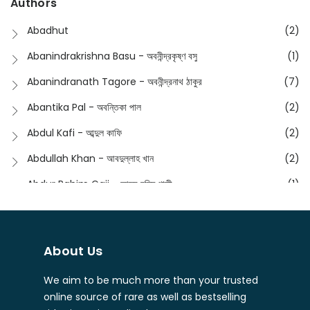
Authors
Dictionary
(8)
Anik- অনীক
(5)
Abadhut
(2)
English
(133)
Anusha - অনুষা
(17)
Abanindrakrishna Basu - অবনীন্দ্রকৃষ্ণ বসু
(1)
Essay
(241)
Anushongik - আনুষঙ্গিক
(11)
Abanindranath Tagore - অবনীন্দ্রনাথ ঠাকুর
(7)
Featured Products
(23)
Anustup - অনুষ্টুপ প্রকাশনী
(88)
Abantika Pal - অবন্তিকা পাল
(2)
Fiction
(1421)
Apanpath - আপন পাঠ
(3)
Abdul Kafi - আব্দুল কাফি
(2)
Freedom Sale -2023
(19)
Aronno Publishers - অরণ্য পাবলিশার্স
(1)
Abdullah Khan - আবদুল্লাহ খান
(2)
Freedom Sale -2024
(15)
Ashadeep - আশাদীপ
(44)
Abdur Rahim Gaji - আব্দুর রহিম গাজী
(1)
General
(11)
Bahuswar Prokashoni - বহুস্বর প্রকাশনী
(51)
Abdush Shakur - আব্দুশ শাকুর
(1)
Intellectual History
(2)
Bandhabnagar | বান্ধবনগর
(6)
Abhas Roy Chowdhury - আভাস রায়চৌধুরি
(1)
Interview
(5)
About Us
Bangiya Sahitya Samsad
(61)
Abhibrata Chakraborty - অভিব্রত চক্রবর্তী
(1)
Ishwar Chandra Vidyasagar
(4)
Banishilpa - বাণীশিল্প
(28)
We aim to be much more than your trusted
Abhijit Chakrabarti - অভিজিৎ চক্রবর্তী
(2)
Journal
(6)
online source of rare as well as bestselling
Beyond Horizon Publication
(17)