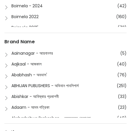
Boimela - 2024
(42)
Boimela 2022
(160)
Boimela 2025
(72)
Boimela 2026
(48)
Brand Name
Buddhism
(2)
Aainanagar - আয়নানগর
(5)
Children
(50)
Aajkaal - আজকাল
(40)
Children's & Young Adult
(176)
Ababhash - অবভাস'
(76)
Classic
(20)
ABHIJAN PUBLISHERS - অভিযান পাবলিশার্স
(251)
Collections
(670)
Abishkar - আবিষ্কার প্রকাশনী
(33)
Comics
(8)
Adaam - আদম পত্রিকা
(23)
Detective
(4)
Aksharbritwa Prakashan - অক্ষরবৃত্ত প্রকাশনা
(40)
Devotional
(1)
Ampatajampata - আমপাতা জামপাতা
(11)