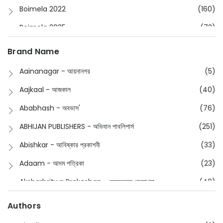
Boimela 2022
(160)
Boimela 2025
(72)
Boimela 2026
(48)
Brand Name
Buddhism
(2)
Aainanagar - আয়নানগর
(5)
Children
(50)
Aajkaal - আজকাল
(40)
Children's & Young Adult
(176)
Ababhash - অবভাস'
(76)
Classic
(20)
ABHIJAN PUBLISHERS - অভিযান পাবলিশার্স
(251)
Collections
(670)
Abishkar - আবিষ্কার প্রকাশনী
(33)
Comics
(8)
Adaam - আদম পত্রিকা
(23)
Detective
(4)
Aksharbritwa Prakashan - অক্ষরবৃত্ত প্রকাশনা
(40)
Devotional
(1)
Ampatajampata - আমপাতা জামপাতা
(11)
Authors
Dictionary
(8)
Anik- অনীক
(5)