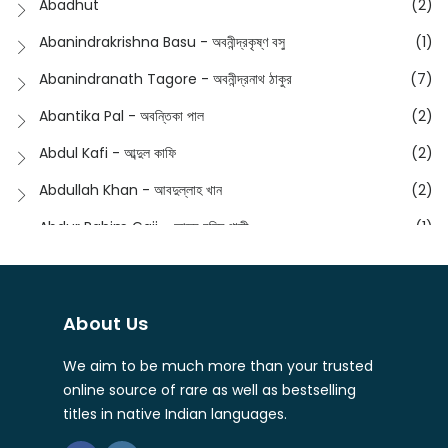
Abadhut
(2)
English
(133)
Anusha - অনুষা
(17)
Abanindrakrishna Basu - অবনীন্দ্রকৃষ্ণ বসু
(1)
Essay
(241)
Anushongik - আনুষঙ্গিক
(11)
Abanindranath Tagore - অবনীন্দ্রনাথ ঠাকুর
(7)
Featured Products
(22)
Anustup - অনুষ্টুপ প্রকাশনী
(88)
Abantika Pal - অবন্তিকা পাল
(2)
Fiction
(1421)
Apanpath - আপন পাঠ
(3)
Abdul Kafi - আব্দুল কাফি
(2)
Freedom Sale -2023
(19)
Aronno Publishers - অরণ্য পাবলিশার্স
(1)
Abdullah Khan - আবদুল্লাহ খান
(2)
Freedom Sale -2024
(15)
Ashadeep - আশাদীপ
(44)
Abdur Rahim Gaji - আব্দুর রহিম গাজী
(1)
General
(11)
Bahuswar Prokashoni - বহুস্বর প্রকাশনী
(51)
Abdush Shakur - আব্দুশ শাকুর
(1)
Intellectual History
(2)
Bandhabnagar | বান্ধবনগর
(6)
Abhas Roy Chowdhury - আভাস রায়চৌধুরি
(1)
Interview
(5)
About Us
Bangiya Sahitya Samsad
(61)
Abhibrata Chakraborty - অভিব্রত চক্রবর্তী
(1)
Ishwar Chandra Vidyasagar
(4)
Banishilpa - বাণীশিল্প
(28)
We aim to be much more than your trusted
Abhijit Chakrabarti - অভিজিৎ চক্রবর্তী
(2)
Journal
(6)
online source of rare as well as bestselling
Beyond Horizon Publication
(17)
Abhijit Chakrabarty
(1)
titles in native Indian languages.
Journalism
(5)
Bhalo Boi - ভালো বই
(4)