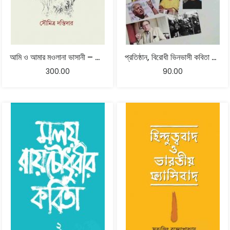
আমি ও আমার মওলানা ভাসানী – সৌমিত্র দস্তিদার
প্রতিষ্ঠান, বিরোধী ভিনভাসী কবিতা – অনুবাদ মলয় রায়চৌধুরীর
300.00
90.00