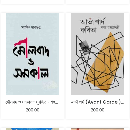
মৌলবাদ ও সমকাল- সুরজিত দাশগুপ্ত
আভাঁ গার্দ (Avant Garde ) কবিতা : মলয় রায়চৌধুরী
200.00
200.00