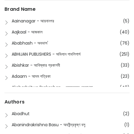
Boimela 2026
(48)
Brand Name
Buddhism
(2)
Aainanagar - আয়নানগর
(5)
Children
(50)
Aajkaal - আজকাল
(40)
Children's & Young Adult
(176)
Ababhash - অবভাস'
(76)
Classic
(20)
ABHIJAN PUBLISHERS - অভিযান পাবলিশার্স
(251)
Collections
(670)
Abishkar - আবিষ্কার প্রকাশনী
(33)
Comics
(8)
Adaam - আদম পত্রিকা
(23)
Detective
(4)
Aksharbritwa Prakashan - অক্ষরবৃত্ত প্রকাশনা
(40)
Devotional
(1)
Ampatajampata - আমপাতা জামপাতা
(11)
Authors
Dictionary
(8)
Anik- অনীক
(5)
Abadhut
(2)
English
(133)
Anusha - অনুষা
(17)
Abanindrakrishna Basu - অবনীন্দ্রকৃষ্ণ বসু
(1)
Essay
(241)
Anushongik - আনুষঙ্গিক
(11)