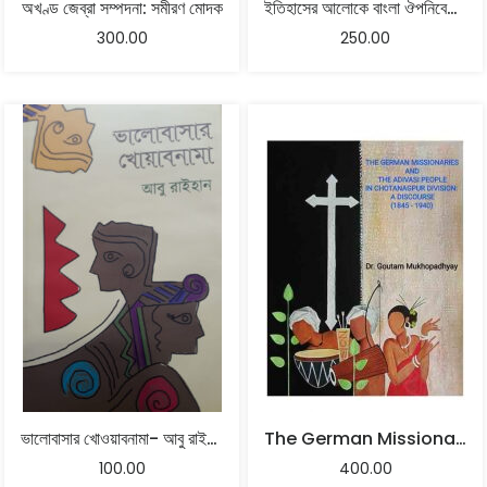
অখণ্ড জেব্রা সম্পদনা: সমীরণ মোদক
ইতিহাসের আলোকে বাংলা ঔপনিবেশিক ও ঔপনিবেশিকোত্তর পর্ব
300.00
250.00
ভালোবাসার খোওয়াবনামা- আবু রাইহান
The German Missionaries And The Adivasi People In Chotanagpur Division A Discourse (1845 – 1940)
100.00
400.00