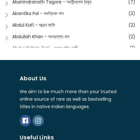
Abanindranath Tagore - অবনীন্দ্রনাথ ঠাকুর
(7)
Featured Products
(23)
Anustup - অনুষ্টুপ প্রকাশনী
(88)
Abantika Pal - অবন্তিকা পাল
(2)
Fiction
(1421)
Apanpath - আপন পাঠ
(3)
Abdul Kafi - আব্দুল কাফি
(2)
Freedom Sale -2023
(19)
Aronno Publishers - অরণ্য পাবলিশার্স
(1)
Abdullah Khan - আবদুল্লাহ খান
(2)
Freedom Sale -2024
(15)
Ashadeep - আশাদীপ
(44)
Abdur Rahim Gaji - আব্দুর রহিম গাজী
(1)
General
(11)
Bahuswar Prokashoni - বহুস্বর প্রকাশনী
(51)
Abdush Shakur - আব্দুশ শাকুর
(1)
Intellectual History
(2)
Bandhabnagar | বান্ধবনগর
(6)
Abhas Roy Chowdhury - আভাস রায়চৌধুরি
(1)
Interview
(5)
About Us
Bangiya Sahitya Samsad
(61)
Abhibrata Chakraborty - অভিব্রত চক্রবর্তী
(1)
Ishwar Chandra Vidyasagar
(4)
Banishilpa - বাণীশিল্প
(28)
We aim to be much more than your trusted
Abhijit Chakrabarti - অভিজিৎ চক্রবর্তী
(2)
Journal
(6)
online source of rare as well as bestselling
Beyond Horizon Publication
(17)
Abhijit Chakrabarty
(1)
titles in native Indian languages.
Journalism
(5)
Bhalo Boi - ভালো বই
(4)
Abhijit Chakraborty - অভিজিৎ চক্রবর্তী
(3)
Kolkata
(1)
Bharati - ভারতী
(3)
Abhijit Chowdhury - অভিজিৎ চৌধুরী
(1)
Letter
(2)
Bharavi Publishers - ভারবি
(3)
Useful Links