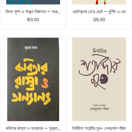
বিনত পুষ্প ও সান্ধ্য নির্জনতা – অরুণ পাঠক
ছোটগল্পের চেয়ে ছোট – মুর্শিদ এ এম
150.00
125.00
কবিতার রাস্তা ও অন্যান্য – সুব্রত রুদ্র
নির্বাচিত শতাব্দীর মুখ- দেবদুলাল পাঁজা