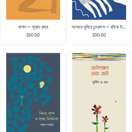
বাগান – সুব্রত রুদ্র
অঘোরে ঘুমিয়ে চন্দ্রকণা – রফিক উল ইসলাম
250.00
200.00