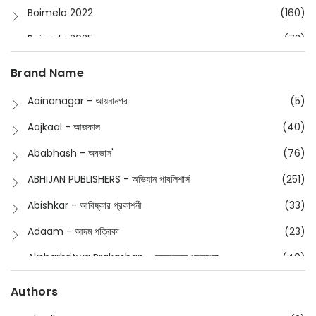
Boimela 2022
(160)
Boimela 2025
(72)
Boimela 2026
(48)
Brand Name
Buddhism
(2)
Aainanagar - আয়নানগর
(5)
Children
(50)
Aajkaal - আজকাল
(40)
Children's & Young Adult
(176)
Ababhash - অবভাস'
(76)
Classic
(20)
ABHIJAN PUBLISHERS - অভিযান পাবলিশার্স
(251)
Collections
(670)
Abishkar - আবিষ্কার প্রকাশনী
(33)
Comics
(8)
Adaam - আদম পত্রিকা
(23)
Detective
(4)
Aksharbritwa Prakashan - অক্ষরবৃত্ত প্রকাশনা
(40)
Devotional
(1)
Ampatajampata - আমপাতা জামপাতা
(11)
Authors
Dictionary
(8)
Anik- অনীক
(5)