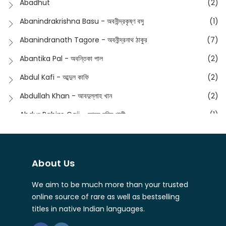
Abadhut
(2)
English
(133)
Anusha - অনুষা
(17)
Abanindrakrishna Basu - অবনীন্দ্রকৃষ্ণ বসু
(1)
Essay
(241)
Anushongik - আনুষঙ্গিক
(11)
Abanindranath Tagore - অবনীন্দ্রনাথ ঠাকুর
(7)
Featured Products
(23)
Anustup - অনুষ্টুপ প্রকাশনী
(88)
Abantika Pal - অবন্তিকা পাল
(2)
Fiction
(1421)
Apanpath - আপন পাঠ
(3)
Abdul Kafi - আব্দুল কাফি
(2)
Freedom Sale -2023
(19)
Aronno Publishers - অরণ্য পাবলিশার্স
(1)
Abdullah Khan - আবদুল্লাহ খান
(2)
Freedom Sale -2024
(15)
Ashadeep - আশাদীপ
(44)
Abdur Rahim Gaji - আব্দুর রহিম গাজী
(1)
General
(11)
Bahuswar Prokashoni - বহুস্বর প্রকাশনী
(51)
Abdush Shakur - আব্দুশ শাকুর
(1)
Intellectual History
(2)
Bandhabnagar | বান্ধবনগর
(6)
Abhas Roy Chowdhury - আভাস রায়চৌধুরি
(1)
Interview
(5)
About Us
Bangiya Sahitya Samsad
(61)
Abhibrata Chakraborty - অভিব্রত চক্রবর্তী
(1)
Ishwar Chandra Vidyasagar
(4)
Banishilpa - বাণীশিল্প
(28)
We aim to be much more than your trusted
Abhijit Chakrabarti - অভিজিৎ চক্রবর্তী
(2)
Journal
(6)
online source of rare as well as bestselling
Beyond Horizon Publication
(17)
Abhijit Chakrabarty
(1)
titles in native Indian languages.
Journalism
(5)
Bhalo Boi - ভালো বই
(4)