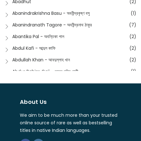
Abadhut
(2)
English
(133)
Anusha - অনুষা
(17)
Abanindrakrishna Basu - অবনীন্দ্রকৃষ্ণ বসু
(1)
Essay
(241)
Anushongik - আনুষঙ্গিক
(11)
Abanindranath Tagore - অবনীন্দ্রনাথ ঠাকুর
(7)
Featured Products
(22)
Anustup - অনুষ্টুপ প্রকাশনী
(88)
Abantika Pal - অবন্তিকা পাল
(2)
Fiction
(1421)
Apanpath - আপন পাঠ
(3)
Abdul Kafi - আব্দুল কাফি
(2)
Freedom Sale -2023
(19)
Aronno Publishers - অরণ্য পাবলিশার্স
(1)
Abdullah Khan - আবদুল্লাহ খান
(2)
Freedom Sale -2024
(15)
Ashadeep - আশাদীপ
(44)
Abdur Rahim Gaji - আব্দুর রহিম গাজী
(1)
General
(11)
Bahuswar Prokashoni - বহুস্বর প্রকাশনী
(51)
Abdush Shakur - আব্দুশ শাকুর
(1)
Intellectual History
(2)
Bandhabnagar | বান্ধবনগর
(6)
Abhas Roy Chowdhury - আভাস রায়চৌধুরি
(1)
Interview
(5)
About Us
Bangiya Sahitya Samsad
(61)
Abhibrata Chakraborty - অভিব্রত চক্রবর্তী
(1)
Ishwar Chandra Vidyasagar
(4)
Banishilpa - বাণীশিল্প
(28)
We aim to be much more than your trusted
Abhijit Chakrabarti - অভিজিৎ চক্রবর্তী
(2)
Journal
(6)
online source of rare as well as bestselling
Beyond Horizon Publication
(17)
Abhijit Chakrabarty
(1)
titles in native Indian languages.
Journalism
(5)
Bhalo Boi - ভালো বই
(4)