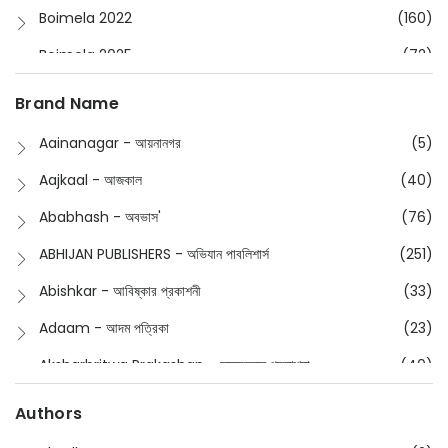
Boimela 2022
(160)
Boimela 2025
(72)
Boimela 2026
(48)
Brand Name
Buddhism
(2)
Aainanagar - আয়নানগর
(5)
Children
(50)
Aajkaal - আজকাল
(40)
Children's & Young Adult
(176)
Ababhash - অবভাস'
(76)
Classic
(20)
ABHIJAN PUBLISHERS - অভিযান পাবলিশার্স
(251)
Collections
(670)
Abishkar - আবিষ্কার প্রকাশনী
(33)
Comics
(8)
Adaam - আদম পত্রিকা
(23)
Detective
(4)
Aksharbritwa Prakashan - অক্ষরবৃত্ত প্রকাশনা
(40)
Devotional
(1)
Ampatajampata - আমপাতা জামপাতা
(11)
Authors
Dictionary
(8)
Anik- অনীক
(5)