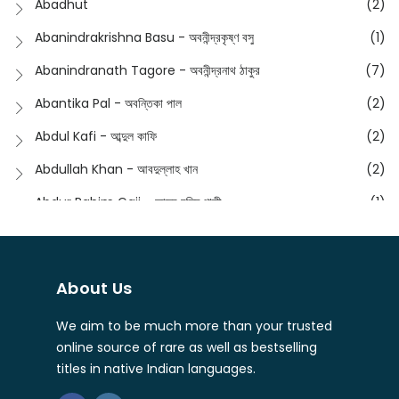
Abadhut
(2)
English
(133)
Anusha - অনুষা
(17)
Abanindrakrishna Basu - অবনীন্দ্রকৃষ্ণ বসু
(1)
Essay
(241)
Anushongik - আনুষঙ্গিক
(11)
Abanindranath Tagore - অবনীন্দ্রনাথ ঠাকুর
(7)
Featured Products
(22)
Anustup - অনুষ্টুপ প্রকাশনী
(88)
Abantika Pal - অবন্তিকা পাল
(2)
Fiction
(1421)
Apanpath - আপন পাঠ
(3)
Abdul Kafi - আব্দুল কাফি
(2)
Freedom Sale -2023
(19)
Aronno Publishers - অরণ্য পাবলিশার্স
(1)
Abdullah Khan - আবদুল্লাহ খান
(2)
Freedom Sale -2024
(15)
Ashadeep - আশাদীপ
(44)
Abdur Rahim Gaji - আব্দুর রহিম গাজী
(1)
General
(11)
Bahuswar Prokashoni - বহুস্বর প্রকাশনী
(51)
Abdush Shakur - আব্দুশ শাকুর
(1)
Intellectual History
(2)
Bandhabnagar | বান্ধবনগর
(6)
Abhas Roy Chowdhury - আভাস রায়চৌধুরি
(1)
Interview
(5)
About Us
Bangiya Sahitya Samsad
(61)
Abhibrata Chakraborty - অভিব্রত চক্রবর্তী
(1)
Ishwar Chandra Vidyasagar
(4)
Banishilpa - বাণীশিল্প
(28)
We aim to be much more than your trusted
Abhijit Chakrabarti - অভিজিৎ চক্রবর্তী
(2)
Journal
(6)
online source of rare as well as bestselling
Beyond Horizon Publication
(17)
Abhijit Chakrabarty
(1)
titles in native Indian languages.
Journalism
(5)
Bhalo Boi - ভালো বই
(4)