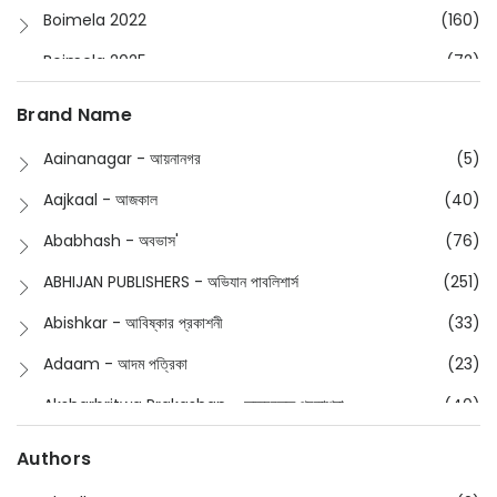
Boimela 2022
(160)
Boimela 2025
(72)
Boimela 2026
(48)
Brand Name
Buddhism
(2)
Aainanagar - আয়নানগর
(5)
Children
(50)
Aajkaal - আজকাল
(40)
Children's & Young Adult
(176)
Ababhash - অবভাস'
(76)
Classic
(20)
ABHIJAN PUBLISHERS - অভিযান পাবলিশার্স
(251)
Collections
(670)
Abishkar - আবিষ্কার প্রকাশনী
(33)
Comics
(8)
Adaam - আদম পত্রিকা
(23)
Detective
(4)
Aksharbritwa Prakashan - অক্ষরবৃত্ত প্রকাশনা
(40)
Devotional
(1)
Ampatajampata - আমপাতা জামপাতা
(11)
Authors
Dictionary
(8)
Anik- অনীক
(5)