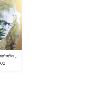
গোপালচন্দ্র ভট্টাচার্য ব্যক্তি ও বিজ্ঞানী – গৌরী মিত্র
.00