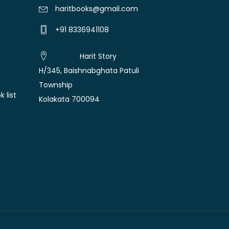
haritbooks@gmail.com
+91 8336941108
Harit Story
H/345, Baishnabghata Patuli
Township
 list
Kolakata 700094