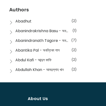
Devotional
(1)
Ampatajampata - আমপাতা জামপাতা
(11)
Authors
Dictionary
(8)
Anik- অনীক
(5)
Abadhut
(2)
English
(133)
Anusha - অনুষা
(17)
Abanindrakrishna Basu - অবনীন্দ্রকৃষ্ণ বসু
(1)
Essay
(241)
Anushongik - আনুষঙ্গিক
(11)
Abanindranath Tagore - অবনীন্দ্রনাথ ঠাকুর
(7)
Featured Products
(22)
Anustup - অনুষ্টুপ প্রকাশনী
(88)
Abantika Pal - অবন্তিকা পাল
(2)
Fiction
(1421)
Apanpath - আপন পাঠ
(3)
Abdul Kafi - আব্দুল কাফি
(2)
Freedom Sale -2023
(19)
Aronno Publishers - অরণ্য পাবলিশার্স
(1)
Abdullah Khan - আবদুল্লাহ খান
(2)
Freedom Sale -2024
(15)
Ashadeep - আশাদীপ
(44)
Abdur Rahim Gaji - আব্দুর রহিম গাজী
(1)
General
(11)
Bahuswar Prokashoni - বহুস্বর প্রকাশনী
(51)
Abdush Shakur - আব্দুশ শাকুর
(1)
Intellectual History
(2)
Bandhabnagar | বান্ধবনগর
(6)
About Us
Abhas Roy Chowdhury - আভাস রায়চৌধুরি
(1)
Interview
(5)
Bangiya Sahitya Samsad
(61)