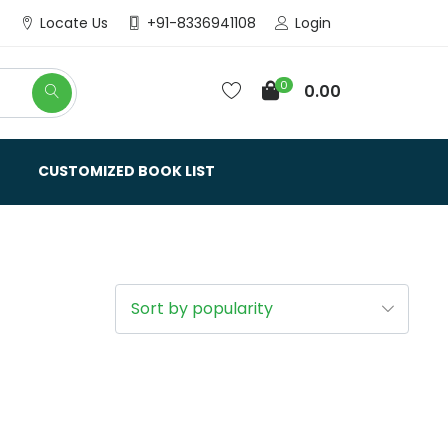
Login
Locate Us
+91-8336941108
0
0.00
CUSTOMIZED BOOK LIST