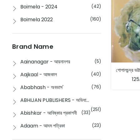
Boimela - 2024
(42)
Boimela 2022
(160)
Boimela 2025
(72)
Boimela 2026
(48)
Brand Name
Buddhism
(2)
Aainanagar - আয়নানগর
(5)
Children
(50)
Aajkaal - আজকাল
(40)
125
Children's & Young Adult
(176)
Ababhash - অবভাস'
(76)
Classic
(20)
ABHIJAN PUBLISHERS - অভিযান পাবলিশার্স
Collections
(670)
(251)
Abishkar - আবিষ্কার প্রকাশনী
(33)
Comics
(8)
Adaam - আদম পত্রিকা
(23)
Detective
(4)
Aksharbritwa Prakashan - অক্ষরবৃত্ত প্রকাশনা
(40)