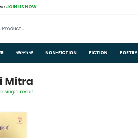
ase
JOIN US NOW
ER
বইমেলার বই
NON-FICTION
FICTION
POETRY
i Mitra
e single result