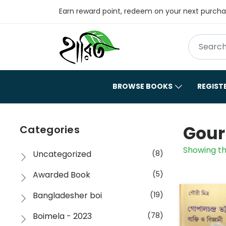
Earn reward point, redeem on your next purch
BROWSE BOOKS
REGIST
Gour
Categories
Showing th
Uncategorized
(8)
Awarded Book
(5)
Bangladesher boi
(19)
Boimela - 2023
(78)