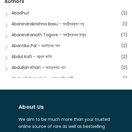
Authors
Dictionary
(8)
Anik- অনীক
(5)
Abadhut
(2)
English
(133)
Anusha - অনুষা
(17)
Abanindrakrishna Basu - অবনীন্দ্রকৃষ্ণ বসু
(1)
Essay
(241)
Anushongik - আনুষঙ্গিক
(11)
Abanindranath Tagore - অবনীন্দ্রনাথ ঠাকুর
(7)
Featured Products
(22)
Anustup - অনুষ্টুপ প্রকাশনী
(88)
Abantika Pal - অবন্তিকা পাল
(2)
Fiction
(1421)
Apanpath - আপন পাঠ
(3)
Abdul Kafi - আব্দুল কাফি
(2)
Freedom Sale -2023
(19)
Aronno Publishers - অরণ্য পাবলিশার্স
(1)
Abdullah Khan - আবদুল্লাহ খান
(2)
Freedom Sale -2024
(15)
Ashadeep - আশাদীপ
(44)
Abdur Rahim Gaji - আব্দুর রহিম গাজী
(1)
General
(11)
Bahuswar Prokashoni - বহুস্বর প্রকাশনী
(51)
Abdush Shakur - আব্দুশ শাকুর
(1)
Intellectual History
(2)
Bandhabnagar | বান্ধবনগর
(6)
Abhas Roy Chowdhury - আভাস রায়চৌধুরি
(1)
Interview
(5)
About Us
Bangiya Sahitya Samsad
(61)
Abhibrata Chakraborty - অভিব্রত চক্রবর্তী
(1)
Ishwar Chandra Vidyasagar
(4)
Banishilpa - বাণীশিল্প
(28)
We aim to be much more than your trusted
Abhijit Chakrabarti - অভিজিৎ চক্রবর্তী
(2)
Journal
(6)
online source of rare as well as bestselling
Beyond Horizon Publication
(17)