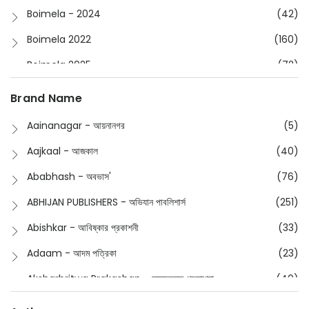
Boimela - 2024
(42)
Boimela 2022
(160)
Boimela 2025
(72)
Boimela 2026
(48)
Brand Name
Buddhism
(2)
Aainanagar - আয়নানগর
(5)
Children
(50)
Aajkaal - আজকাল
(40)
Children's & Young Adult
(176)
Ababhash - অবভাস'
(76)
Classic
(20)
ABHIJAN PUBLISHERS - অভিযান পাবলিশার্স
(251)
Collections
(670)
Abishkar - আবিষ্কার প্রকাশনী
(33)
Comics
(8)
Adaam - আদম পত্রিকা
(23)
Detective
(4)
Aksharbritwa Prakashan - অক্ষরবৃত্ত প্রকাশনা
(40)
Devotional
(1)
Ampatajampata - আমপাতা জামপাতা
(11)