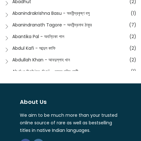
Abadhut
(2)
English
(133)
Anusha - অনুষা
(17)
Abanindrakrishna Basu - অবনীন্দ্রকৃষ্ণ বসু
(1)
Essay
(241)
Anushongik - আনুষঙ্গিক
(11)
Abanindranath Tagore - অবনীন্দ্রনাথ ঠাকুর
(7)
Featured Products
(22)
Anustup - অনুষ্টুপ প্রকাশনী
(88)
Abantika Pal - অবন্তিকা পাল
(2)
Fiction
(1421)
Apanpath - আপন পাঠ
(3)
Abdul Kafi - আব্দুল কাফি
(2)
Freedom Sale -2023
(19)
Aronno Publishers - অরণ্য পাবলিশার্স
(1)
Abdullah Khan - আবদুল্লাহ খান
(2)
Freedom Sale -2024
(15)
Ashadeep - আশাদীপ
(44)
Abdur Rahim Gaji - আব্দুর রহিম গাজী
(1)
General
(11)
Bahuswar Prokashoni - বহুস্বর প্রকাশনী
(51)
Abdush Shakur - আব্দুশ শাকুর
(1)
Intellectual History
(2)
Bandhabnagar | বান্ধবনগর
(6)
Abhas Roy Chowdhury - আভাস রায়চৌধুরি
(1)
Interview
(5)
About Us
Bangiya Sahitya Samsad
(61)
Abhibrata Chakraborty - অভিব্রত চক্রবর্তী
(1)
Ishwar Chandra Vidyasagar
(4)
Banishilpa - বাণীশিল্প
(28)
We aim to be much more than your trusted
Abhijit Chakrabarti - অভিজিৎ চক্রবর্তী
(2)
Journal
(6)
online source of rare as well as bestselling
Beyond Horizon Publication
(17)
Abhijit Chakrabarty
(1)
titles in native Indian languages.
Journalism
(5)
Bhalo Boi - ভালো বই
(4)