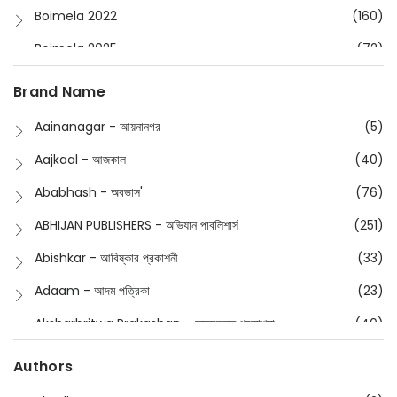
Boimela 2022
(160)
Boimela 2025
(72)
Boimela 2026
(48)
Brand Name
Buddhism
(2)
Aainanagar - আয়নানগর
(5)
Children
(50)
Aajkaal - আজকাল
(40)
Children's & Young Adult
(176)
Ababhash - অবভাস'
(76)
Classic
(20)
ABHIJAN PUBLISHERS - অভিযান পাবলিশার্স
(251)
Collections
(670)
Abishkar - আবিষ্কার প্রকাশনী
(33)
Comics
(8)
Adaam - আদম পত্রিকা
(23)
Detective
(4)
Aksharbritwa Prakashan - অক্ষরবৃত্ত প্রকাশনা
(40)
Devotional
(1)
Ampatajampata - আমপাতা জামপাতা
(11)
Authors
Dictionary
(8)
Anik- অনীক
(5)