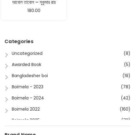
আবোল তাবোল – সুকুমার রায়
180.00
Categories
Uncategorized
(8)
Awarded Book
(5)
Bangladesher boi
(19)
Boimela - 2023
(78)
Boimela - 2024
(42)
Boimela 2022
(160)
Boimela 2025
(72)
Boimela 2026
(48)
Brand Name