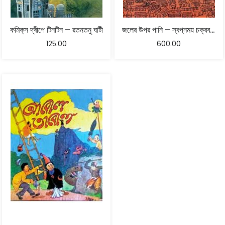
কমিক্‌স দ্বীপে টিনটিন – রতনতনু ঘাটী
জলের উপর পানি – স্বপ্নময় চক্রবর্তী
125.00
600.00