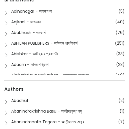
Buddhism
(2)
Aainanagar - আয়নানগর
(5)
Children
(50)
Aajkaal - আজকাল
(40)
Children's & Young Adult
(176)
Ababhash - অবভাস'
(76)
Classic
(20)
ABHIJAN PUBLISHERS - অভিযান পাবলিশার্স
(251)
Collections
(670)
Abishkar - আবিষ্কার প্রকাশনী
(33)
Comics
(8)
Adaam - আদম পত্রিকা
(23)
Detective
(4)
Aksharbritwa Prakashan - অক্ষরবৃত্ত প্রকাশনা
(40)
Devotional
(1)
Ampatajampata - আমপাতা জামপাতা
(11)
Authors
Dictionary
(8)
Anik- অনীক
(5)
Abadhut
(2)
English
(133)
Anusha - অনুষা
(17)
Abanindrakrishna Basu - অবনীন্দ্রকৃষ্ণ বসু
(1)
Essay
(241)
Anushongik - আনুষঙ্গিক
(11)
Abanindranath Tagore - অবনীন্দ্রনাথ ঠাকুর
(7)
Featured Products
(22)
Anustup - অনুষ্টুপ প্রকাশনী
(88)