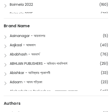
Boimela 2022
(160)
Boimela 2025
(72)
Boimela 2026
(48)
Brand Name
Buddhism
(2)
Aainanagar - আয়নানগর
(5)
Children
(50)
Aajkaal - আজকাল
(40)
Children's & Young Adult
(176)
Ababhash - অবভাস'
(76)
Classic
(20)
ABHIJAN PUBLISHERS - অভিযান পাবলিশার্স
(251)
Collections
(670)
Abishkar - আবিষ্কার প্রকাশনী
(33)
Comics
(8)
Adaam - আদম পত্রিকা
(23)
Detective
(4)
Aksharbritwa Prakashan - অক্ষরবৃত্ত প্রকাশনা
(40)
Devotional
(1)
Ampatajampata - আমপাতা জামপাতা
(11)
Authors
Dictionary
(8)
Anik- অনীক
(5)