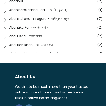
Abadhut
(2)
English
(133)
Anusha - অনুষা
(17)
Abanindrakrishna Basu - অবনীন্দ্রকৃষ্ণ বসু
(1)
Essay
(241)
Anushongik - আনুষঙ্গিক
(11)
Abanindranath Tagore - অবনীন্দ্রনাথ ঠাকুর
(7)
Featured Products
(22)
Anustup - অনুষ্টুপ প্রকাশনী
(88)
Abantika Pal - অবন্তিকা পাল
(2)
Fiction
(1421)
Apanpath - আপন পাঠ
(3)
Abdul Kafi - আব্দুল কাফি
(2)
Freedom Sale -2023
(19)
Aronno Publishers - অরণ্য পাবলিশার্স
(1)
Abdullah Khan - আবদুল্লাহ খান
(2)
Freedom Sale -2024
(15)
Ashadeep - আশাদীপ
(44)
Abdur Rahim Gaji - আব্দুর রহিম গাজী
(1)
General
(11)
Bahuswar Prokashoni - বহুস্বর প্রকাশনী
(51)
Abdush Shakur - আব্দুশ শাকুর
(1)
Intellectual History
(2)
Bandhabnagar | বান্ধবনগর
(6)
Abhas Roy Chowdhury - আভাস রায়চৌধুরি
(1)
Interview
(5)
About Us
Bangiya Sahitya Samsad
(61)
Abhibrata Chakraborty - অভিব্রত চক্রবর্তী
(1)
Ishwar Chandra Vidyasagar
(4)
Banishilpa - বাণীশিল্প
(28)
We aim to be much more than your trusted
Abhijit Chakrabarti - অভিজিৎ চক্রবর্তী
(2)
Journal
(6)
online source of rare as well as bestselling
Beyond Horizon Publication
(17)
Abhijit Chakrabarty
(1)
titles in native Indian languages.
Journalism
(5)
Bhalo Boi - ভালো বই
(4)