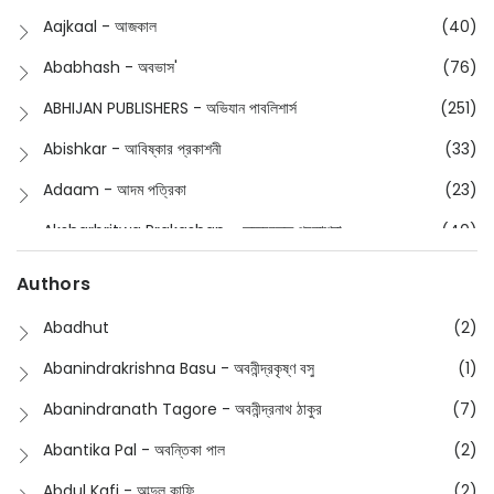
Children
(50)
Aajkaal - আজকাল
(40)
Children's & Young Adult
(176)
Ababhash - অবভাস'
(76)
Classic
(20)
ABHIJAN PUBLISHERS - অভিযান পাবলিশার্স
(251)
Collections
(670)
Abishkar - আবিষ্কার প্রকাশনী
(33)
Comics
(8)
Adaam - আদম পত্রিকা
(23)
Detective
(4)
Aksharbritwa Prakashan - অক্ষরবৃত্ত প্রকাশনা
(40)
Devotional
(1)
Ampatajampata - আমপাতা জামপাতা
(11)
Authors
Dictionary
(8)
Anik- অনীক
(5)
Abadhut
(2)
English
(133)
Anusha - অনুষা
(17)
Abanindrakrishna Basu - অবনীন্দ্রকৃষ্ণ বসু
(1)
Essay
(241)
Anushongik - আনুষঙ্গিক
(11)
Abanindranath Tagore - অবনীন্দ্রনাথ ঠাকুর
(7)
Featured Products
(22)
Anustup - অনুষ্টুপ প্রকাশনী
(88)
Abantika Pal - অবন্তিকা পাল
(2)
Fiction
(1421)
Apanpath - আপন পাঠ
(3)
Abdul Kafi - আব্দুল কাফি
(2)