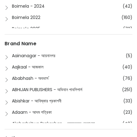
Boimela - 2024
(42)
Boimela 2022
(160)
Boimela 2025
(72)
Boimela 2026
(48)
Brand Name
Buddhism
(2)
Aainanagar - আয়নানগর
(5)
Children
(50)
Aajkaal - আজকাল
(40)
Children's & Young Adult
(176)
Ababhash - অবভাস'
(76)
Classic
(20)
ABHIJAN PUBLISHERS - অভিযান পাবলিশার্স
(251)
Collections
(670)
Abishkar - আবিষ্কার প্রকাশনী
(33)
Comics
(8)
Adaam - আদম পত্রিকা
(23)
Detective
(4)
Aksharbritwa Prakashan - অক্ষরবৃত্ত প্রকাশনা
(40)
Devotional
(1)
Ampatajampata - আমপাতা জামপাতা
(11)