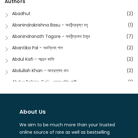
Authors
Dictionary
(8)
Anik- অনীক
(5)
Abadhut
(2)
English
(133)
Anusha - অনুষা
(17)
Abanindrakrishna Basu - অবনীন্দ্রকৃষ্ণ বসু
(1)
Essay
(241)
Anushongik - আনুষঙ্গিক
(11)
Abanindranath Tagore - অবনীন্দ্রনাথ ঠাকুর
(7)
Featured Products
(22)
Anustup - অনুষ্টুপ প্রকাশনী
(88)
Abantika Pal - অবন্তিকা পাল
(2)
Fiction
(1421)
Apanpath - আপন পাঠ
(3)
Abdul Kafi - আব্দুল কাফি
(2)
Freedom Sale -2023
(19)
Aronno Publishers - অরণ্য পাবলিশার্স
(1)
Abdullah Khan - আবদুল্লাহ খান
(2)
Freedom Sale -2024
(15)
Ashadeep - আশাদীপ
(44)
Abdur Rahim Gaji - আব্দুর রহিম গাজী
(1)
General
(11)
Bahuswar Prokashoni - বহুস্বর প্রকাশনী
(51)
Abdush Shakur - আব্দুশ শাকুর
(1)
Intellectual History
(2)
Bandhabnagar | বান্ধবনগর
(6)
Abhas Roy Chowdhury - আভাস রায়চৌধুরি
(1)
Interview
(5)
About Us
Bangiya Sahitya Samsad
(61)
Abhibrata Chakraborty - অভিব্রত চক্রবর্তী
(1)
Ishwar Chandra Vidyasagar
(4)
Banishilpa - বাণীশিল্প
(28)
We aim to be much more than your trusted
Abhijit Chakrabarti - অভিজিৎ চক্রবর্তী
(2)
Journal
(6)
online source of rare as well as bestselling
Beyond Horizon Publication
(17)