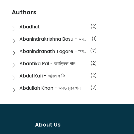
Devotional
(1)
Ampatajampata - আমপাতা জামপাতা
(11)
Authors
Dictionary
(8)
Anik- অনীক
(5)
Abadhut
(2)
English
(133)
Anusha - অনুষা
(17)
Abanindrakrishna Basu - অবনীন্দ্রকৃষ্ণ বসু
(1)
Essay
(241)
Anushongik - আনুষঙ্গিক
(11)
Abanindranath Tagore - অবনীন্দ্রনাথ ঠাকুর
(7)
Featured Products
(22)
Anustup - অনুষ্টুপ প্রকাশনী
(88)
Abantika Pal - অবন্তিকা পাল
(2)
Fiction
(1421)
Apanpath - আপন পাঠ
(3)
Abdul Kafi - আব্দুল কাফি
(2)
Freedom Sale -2023
(19)
Aronno Publishers - অরণ্য পাবলিশার্স
(1)
Abdullah Khan - আবদুল্লাহ খান
(2)
Freedom Sale -2024
(15)
Ashadeep - আশাদীপ
(44)
Abdur Rahim Gaji - আব্দুর রহিম গাজী
(1)
General
(11)
Bahuswar Prokashoni - বহুস্বর প্রকাশনী
(51)
Abdush Shakur - আব্দুশ শাকুর
(1)
Intellectual History
(2)
Bandhabnagar | বান্ধবনগর
(6)
About Us
Abhas Roy Chowdhury - আভাস রায়চৌধুরি
(1)
Interview
(5)
Bangiya Sahitya Samsad
(61)