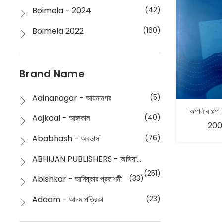
Boimela - 2024
(42)
Boimela 2022
(160)
Boimela 2025
(72)
Boimela 2026
(48)
Brand Name
Buddhism
(2)
Aainanagar - আয়নানগর
(5)
অপালার গল্প 
Children
(50)
Aajkaal - আজকাল
(40)
200
Children's & Young Adult
(176)
Ababhash - অবভাস'
(76)
Classic
(20)
ABHIJAN PUBLISHERS - অভিযান পাবলিশার্স
Collections
(670)
(251)
Abishkar - আবিষ্কার প্রকাশনী
(33)
Comics
(8)
Adaam - আদম পত্রিকা
(23)
Detective
(4)
Aksharbritwa Prakashan - অক্ষরবৃত্ত প্রকাশনা
(40)