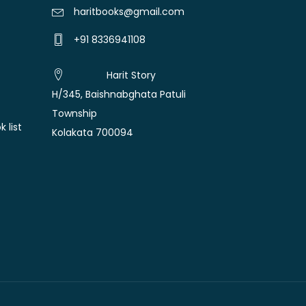
haritbooks@gmail.com
+91 8336941108
Harit Story
H/345, Baishnabghata Patuli
Township
 list
Kolakata 700094