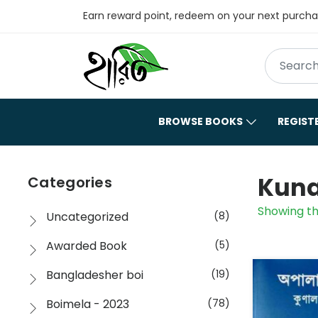
Earn reward point, redeem on your next purch
BROWSE BOOKS
REGIST
Kuna
Categories
Showing th
Uncategorized
(8)
Awarded Book
(5)
Bangladesher boi
(19)
Boimela - 2023
(78)