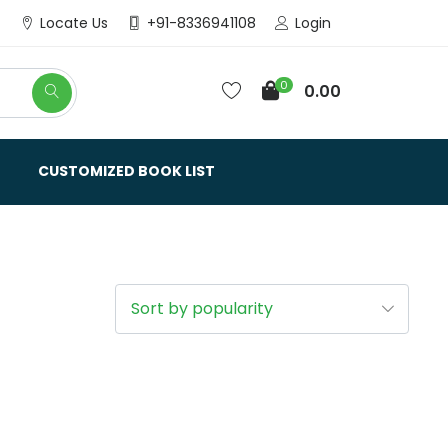
Login
Locate Us
+91-8336941108
0
0.00
CUSTOMIZED BOOK LIST