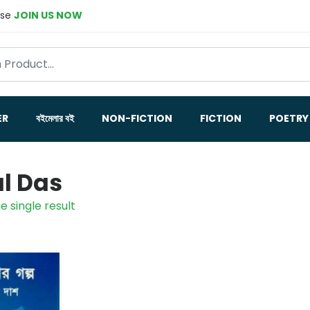
ase
JOIN US NOW
ER
বইমেলার বই
NON-FICTION
FICTION
POETRY
l Das
e single result