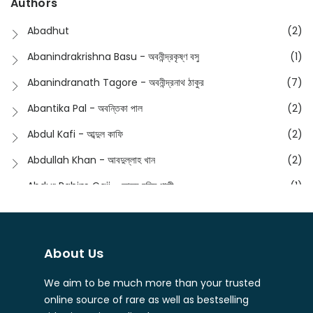
Authors
Dictionary
(8)
Anik- অনীক
(5)
Abadhut
(2)
English
(133)
Anusha - অনুষা
(17)
Abanindrakrishna Basu - অবনীন্দ্রকৃষ্ণ বসু
(1)
Essay
(241)
Anushongik - আনুষঙ্গিক
(11)
Abanindranath Tagore - অবনীন্দ্রনাথ ঠাকুর
(7)
Featured Products
(22)
Anustup - অনুষ্টুপ প্রকাশনী
(88)
Abantika Pal - অবন্তিকা পাল
(2)
Fiction
(1421)
Apanpath - আপন পাঠ
(3)
Abdul Kafi - আব্দুল কাফি
(2)
Freedom Sale -2023
(19)
Aronno Publishers - অরণ্য পাবলিশার্স
(1)
Abdullah Khan - আবদুল্লাহ খান
(2)
Freedom Sale -2024
(15)
Ashadeep - আশাদীপ
(44)
Abdur Rahim Gaji - আব্দুর রহিম গাজী
(1)
General
(11)
Bahuswar Prokashoni - বহুস্বর প্রকাশনী
(51)
Abdush Shakur - আব্দুশ শাকুর
(1)
Intellectual History
(2)
Bandhabnagar | বান্ধবনগর
(6)
Abhas Roy Chowdhury - আভাস রায়চৌধুরি
(1)
Interview
(5)
About Us
Bangiya Sahitya Samsad
(61)
Abhibrata Chakraborty - অভিব্রত চক্রবর্তী
(1)
Ishwar Chandra Vidyasagar
(4)
Banishilpa - বাণীশিল্প
(28)
We aim to be much more than your trusted
Abhijit Chakrabarti - অভিজিৎ চক্রবর্তী
(2)
Journal
(6)
online source of rare as well as bestselling
Beyond Horizon Publication
(17)