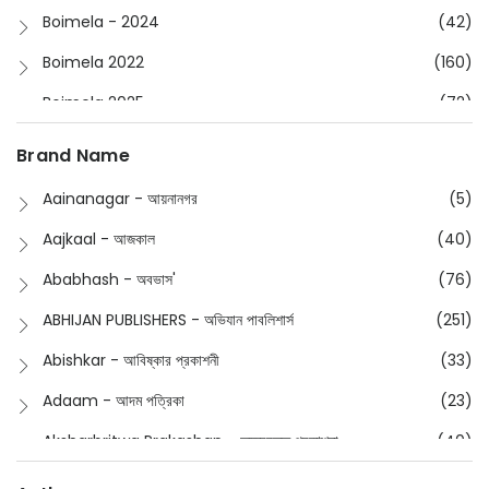
Boimela - 2024
(42)
Boimela 2022
(160)
Boimela 2025
(72)
Boimela 2026
(48)
Brand Name
Buddhism
(2)
Aainanagar - আয়নানগর
(5)
Children
(50)
Aajkaal - আজকাল
(40)
Children's & Young Adult
(176)
Ababhash - অবভাস'
(76)
Classic
(20)
ABHIJAN PUBLISHERS - অভিযান পাবলিশার্স
(251)
Collections
(670)
Abishkar - আবিষ্কার প্রকাশনী
(33)
Comics
(8)
Adaam - আদম পত্রিকা
(23)
Detective
(4)
Aksharbritwa Prakashan - অক্ষরবৃত্ত প্রকাশনা
(40)
Devotional
(1)
Ampatajampata - আমপাতা জামপাতা
(11)