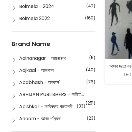
Boimela - 2024
(42)
Boimela 2022
(160)
Boimela 2025
(72)
Boimela 2026
(48)
Brand Name
Buddhism
(2)
Aainanagar - আয়নানগর
(5)
Children
(50)
Aajkaal - আজকাল
(40)
150
Children's & Young Adult
(176)
Ababhash - অবভাস'
(76)
Classic
(20)
ABHIJAN PUBLISHERS - অভিযান পাবলিশার্স
Collections
(670)
(251)
Abishkar - আবিষ্কার প্রকাশনী
(33)
Comics
(8)
Adaam - আদম পত্রিকা
(23)
Detective
(4)
Aksharbritwa Prakashan - অক্ষরবৃত্ত প্রকাশনা
(40)