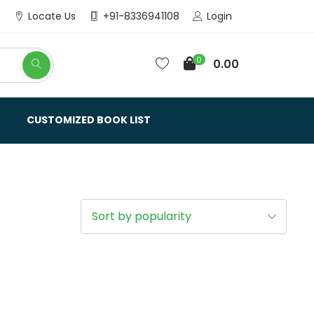
Login
Locate Us
+91-8336941108
0
0.00
CUSTOMIZED BOOK LIST