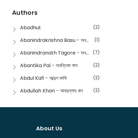
Devotional
(1)
Ampatajampata - আমপাতা জামপাতা
(11)
Authors
Dictionary
(8)
Anik- অনীক
(5)
Abadhut
(2)
English
(133)
Anusha - অনুষা
(17)
Abanindrakrishna Basu - অবনীন্দ্রকৃষ্ণ বসু
(1)
Essay
(241)
Anushongik - আনুষঙ্গিক
(11)
Abanindranath Tagore - অবনীন্দ্রনাথ ঠাকুর
(7)
Featured Products
(22)
Anustup - অনুষ্টুপ প্রকাশনী
(88)
Abantika Pal - অবন্তিকা পাল
(2)
Fiction
(1421)
Apanpath - আপন পাঠ
(3)
Abdul Kafi - আব্দুল কাফি
(2)
Freedom Sale -2023
(19)
Aronno Publishers - অরণ্য পাবলিশার্স
(1)
Abdullah Khan - আবদুল্লাহ খান
(2)
Freedom Sale -2024
(15)
Ashadeep - আশাদীপ
(44)
Abdur Rahim Gaji - আব্দুর রহিম গাজী
(1)
General
(11)
Bahuswar Prokashoni - বহুস্বর প্রকাশনী
(51)
Abdush Shakur - আব্দুশ শাকুর
(1)
Intellectual History
(2)
Bandhabnagar | বান্ধবনগর
(6)
About Us
Abhas Roy Chowdhury - আভাস রায়চৌধুরি
(1)
Interview
(5)
Bangiya Sahitya Samsad
(61)