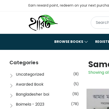
Earn reward point, redeem on your next purch
BROWSE BOOKS
REGIST
Sama
Categories
Showing all
Uncategorized
(8)
Awarded Book
(5)
Bangladesher boi
(19)
Boimela - 2023
(78)