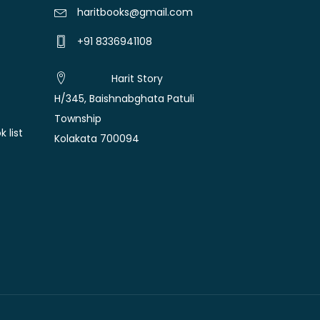
haritbooks@gmail.com
+91 8336941108
Harit Story
H/345, Baishnabghata Patuli
Township
 list
Kolakata 700094