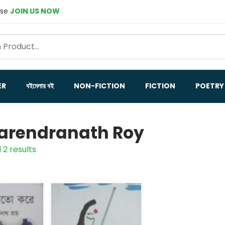
ase
JOIN US NOW
ER
বইমেলার বই
NON-FICTION
FICTION
POETRY
rendranath Roy
 2 results