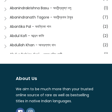
English
(133)
Anusha - অনুষা
(17)
Abanindrakrishna Basu - অবনীন্দ্রকৃষ্ণ বসু
(1)
Essay
(241)
Anushongik - আনুষঙ্গিক
(11)
Abanindranath Tagore - অবনীন্দ্রনাথ ঠাকুর
(7)
Featured Products
(22)
Anustup - অনুষ্টুপ প্রকাশনী
(88)
Abantika Pal - অবন্তিকা পাল
(2)
Fiction
(1421)
Apanpath - আপন পাঠ
(3)
Abdul Kafi - আব্দুল কাফি
(2)
Freedom Sale -2023
(19)
Aronno Publishers - অরণ্য পাবলিশার্স
(1)
Abdullah Khan - আবদুল্লাহ খান
(2)
Freedom Sale -2024
(15)
Ashadeep - আশাদীপ
(44)
Abdur Rahim Gaji - আব্দুর রহিম গাজী
(1)
General
(11)
Bahuswar Prokashoni - বহুস্বর প্রকাশনী
(51)
Abdush Shakur - আব্দুশ শাকুর
(1)
Intellectual History
(2)
Bandhabnagar | বান্ধবনগর
(6)
Abhas Roy Chowdhury - আভাস রায়চৌধুরি
(1)
Interview
(5)
About Us
Bangiya Sahitya Samsad
(61)
Abhibrata Chakraborty - অভিব্রত চক্রবর্তী
(1)
Ishwar Chandra Vidyasagar
(4)
Banishilpa - বাণীশিল্প
(28)
We aim to be much more than your trusted
Abhijit Chakrabarti - অভিজিৎ চক্রবর্তী
(2)
Journal
(6)
online source of rare as well as bestselling
Beyond Horizon Publication
(17)
Abhijit Chakrabarty
(1)
titles in native Indian languages.
Journalism
(5)
Bhalo Boi - ভালো বই
(4)
Abhijit Chakraborty - অভিজিৎ চক্রবর্তী
(3)