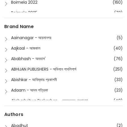
Boimela 2022
(160)
Boimela 2025
(72)
Boimela 2026
(48)
Brand Name
Buddhism
(2)
Aainanagar - আয়নানগর
(5)
Children
(50)
Aajkaal - আজকাল
(40)
Children's & Young Adult
(176)
Ababhash - অবভাস'
(76)
Classic
(20)
ABHIJAN PUBLISHERS - অভিযান পাবলিশার্স
(251)
Collections
(670)
Abishkar - আবিষ্কার প্রকাশনী
(33)
Comics
(8)
Adaam - আদম পত্রিকা
(23)
Detective
(4)
Aksharbritwa Prakashan - অক্ষরবৃত্ত প্রকাশনা
(40)
Devotional
(1)
Ampatajampata - আমপাতা জামপাতা
(11)
Authors
Dictionary
(8)
Anik- অনীক
(5)
Abadhut
(2)