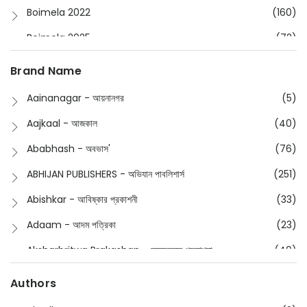
Boimela 2022
(160)
Boimela 2025
(72)
Boimela 2026
(48)
Brand Name
Buddhism
(2)
Aainanagar - আয়নানগর
(5)
Children
(50)
Aajkaal - আজকাল
(40)
Children's & Young Adult
(176)
Ababhash - অবভাস'
(76)
Classic
(20)
ABHIJAN PUBLISHERS - অভিযান পাবলিশার্স
(251)
Collections
(670)
Abishkar - আবিষ্কার প্রকাশনী
(33)
Comics
(8)
Adaam - আদম পত্রিকা
(23)
Detective
(4)
Aksharbritwa Prakashan - অক্ষরবৃত্ত প্রকাশনা
(40)
Devotional
(1)
Ampatajampata - আমপাতা জামপাতা
(11)
Authors
Dictionary
(8)
Anik- অনীক
(5)