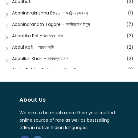
Abadhut
(2)
English
(133)
Anusha - অনুষা
(17)
Abanindrakrishna Basu - অবনীন্দ্রকৃষ্ণ বসু
(1)
Essay
(241)
Anushongik - আনুষঙ্গিক
(11)
Abanindranath Tagore - অবনীন্দ্রনাথ ঠাকুর
(7)
Featured Products
(22)
Anustup - অনুষ্টুপ প্রকাশনী
(88)
Abantika Pal - অবন্তিকা পাল
(2)
Fiction
(1421)
Apanpath - আপন পাঠ
(3)
Abdul Kafi - আব্দুল কাফি
(2)
Freedom Sale -2023
(19)
Aronno Publishers - অরণ্য পাবলিশার্স
(1)
Abdullah Khan - আবদুল্লাহ খান
(2)
Freedom Sale -2024
(15)
Ashadeep - আশাদীপ
(44)
Abdur Rahim Gaji - আব্দুর রহিম গাজী
(1)
General
(11)
Bahuswar Prokashoni - বহুস্বর প্রকাশনী
(51)
Abdush Shakur - আব্দুশ শাকুর
(1)
Intellectual History
(2)
Bandhabnagar | বান্ধবনগর
(6)
Abhas Roy Chowdhury - আভাস রায়চৌধুরি
(1)
Interview
(5)
About Us
Bangiya Sahitya Samsad
(61)
Abhibrata Chakraborty - অভিব্রত চক্রবর্তী
(1)
Ishwar Chandra Vidyasagar
(4)
Banishilpa - বাণীশিল্প
(28)
We aim to be much more than your trusted
Abhijit Chakrabarti - অভিজিৎ চক্রবর্তী
(2)
Journal
(6)
online source of rare as well as bestselling
Beyond Horizon Publication
(17)
Abhijit Chakrabarty
(1)
titles in native Indian languages.
Journalism
(5)
Bhalo Boi - ভালো বই
(4)